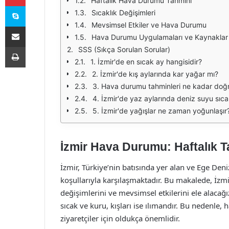
Haftalık Hava Durumu Tahmini
Skype
Sıcaklık Değişimleri
Mevsimsel Etkiler ve Hava Durumu
E-Posta ile paylaş
Hava Durumu Uygulamaları ve Kaynaklar
Yazdır
SSS (Sıkça Sorulan Sorular)
1. İzmir'de en sıcak ay hangisidir?
2. İzmir'de kış aylarında kar yağar mı?
3. Hava durumu tahminleri ne kadar doğ
4. İzmir'de yaz aylarında deniz suyu sıca
5. İzmir'de yağışlar ne zaman yoğunlaşır
İzmir Hava Durumu: Haftalık T
İzmir, Türkiye’nin batısında yer alan ve Ege Deniz
koşullarıyla karşılaşmaktadır. Bu makalede, İzmi
değişimlerini ve mevsimsel etkilerini ele alacağız
sıcak ve kuru, kışları ise ılımandır. Bu nedenl
ziyaretçiler için oldukça önemlidir.