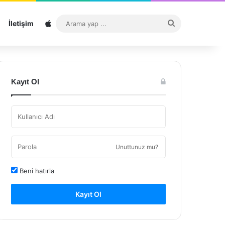
Sitemap
Arama
İletişim
yap
...
Kayıt Ol
Unuttunuz mu?
Beni hatırla
Kayıt Ol