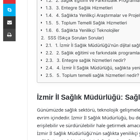
2. Sağlık Eğitimi ve Farkındalık Programla
Skype
3. Entegre Sağlık Hizmetleri
4. Sağlıkta Yenilikçi Araştırmalar ve Projel
E-Posta ile paylaş
5. Toplum Temelli Sağlık Hizmetleri
Yazdır
6. Sağlıkta Yenilikçi Teknolojiler
SSS (Sıkça Sorulan Sorular)
1. İzmir İl Sağlık Müdürlüğü'nün dijital sağ
2. Sağlık eğitimi ve farkındalık programlar
3. Entegre sağlık hizmetleri nedir?
4. İzmir İl Sağlık Müdürlüğü, sağlıkta yen
5. Toplum temelli sağlık hizmetleri nedir?
İzmir İl Sağlık Müdürlüğü: Sağl
Günümüzde sağlık sektörü, teknolojik gelişmeler 
evrim içindedir. İzmir İl Sağlık Müdürlüğü, bu de
erişilebilir ve sürdürülebilir hale getirmek ama
İzmir İl Sağlık Müdürlüğü’nün sağlıkta yenilikçi