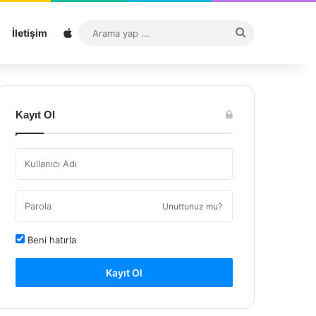
Sitemap
Arama
İletişim
yap
...
Kayıt Ol
Unuttunuz mu?
Beni hatırla
Kayıt Ol