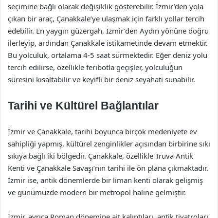
seçimine bağlı olarak değişiklik gösterebilir. İzmir’den yola
çıkan bir araç, Çanakkale’ye ulaşmak için farklı yollar tercih
edebilir. En yaygın güzergah, İzmir’den Aydın yönüne doğru
ilerleyip, ardından Çanakkale istikametinde devam etmektir.
Bu yolculuk, ortalama 4-5 saat sürmektedir. Eğer deniz yolu
tercih edilirse, özellikle feribotla geçişler, yolculuğun
süresini kısaltabilir ve keyifli bir deniz seyahati sunabilir.
Tarihi ve Kültürel Bağlantılar
İzmir ve Çanakkale, tarihi boyunca birçok medeniyete ev
sahipliği yapmış, kültürel zenginlikler açısından birbirine sıkı
sıkıya bağlı iki bölgedir. Çanakkale, özellikle Truva Antik
Kenti ve Çanakkale Savaşı’nın tarihi ile ön plana çıkmaktadır.
İzmir ise, antik dönemlerde bir liman kenti olarak gelişmiş
ve günümüzde modern bir metropol haline gelmiştir.
İzmir, ayrıca Roman dönemine ait kalıntıları, antik tiyatroları