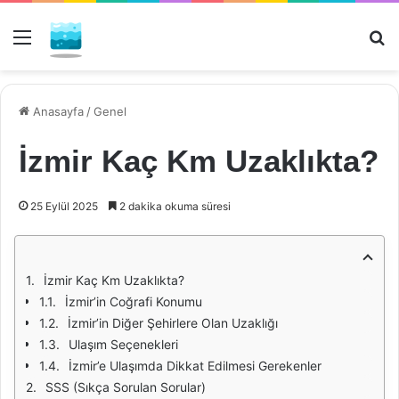
Menü
Ar
Anasayfa
/
Genel
İzmir Kaç Km Uzaklıkta?
25 Eylül 2025
2 dakika okuma süresi
İzmir Kaç Km Uzaklıkta?
İzmir’in Coğrafi Konumu
İzmir’in Diğer Şehirlere Olan Uzaklığı
Ulaşım Seçenekleri
İzmir’e Ulaşımda Dikkat Edilmesi Gerekenler
SSS (Sıkça Sorulan Sorular)