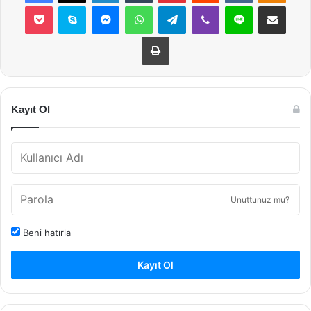
Pocket
Skype
Messenger
WhatsApp
Telegram
Viber
Line
E-Posta ile payla
Yazdır
Kayıt Ol
Unuttunuz mu?
Beni hatırla
Kayıt Ol