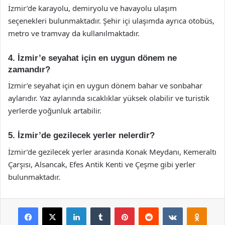
İzmir’de karayolu, demiryolu ve havayolu ulaşım
seçenekleri bulunmaktadır. Şehir içi ulaşımda ayrıca otobüs,
metro ve tramvay da kullanılmaktadır.
4. İzmir’e seyahat için en uygun dönem ne
zamandır?
İzmir’e seyahat için en uygun dönem bahar ve sonbahar
aylarıdır. Yaz aylarında sıcaklıklar yüksek olabilir ve turistik
yerlerde yoğunluk artabilir.
5. İzmir’de gezilecek yerler nelerdir?
İzmir’de gezilecek yerler arasında Konak Meydanı, Kemeraltı
Çarşısı, Alsancak, Efes Antik Kenti ve Çeşme gibi yerler
bulunmaktadır.
Facebook
X
LinkedIn
Tumblr
Pinterest
Reddit
VKontakte
Odnok