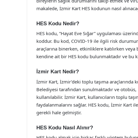
bireylerin sağlık durumlarını takip etmek ve vi
makalede, İzmir Kart HES kodunun nasıl alınacağı
HES Kodu Nedir?
HES kodu, “Hayat Eve Sığar” uygulaması üzerind
koddur. Bu kod, COVID-19 ile ilgili risk durumun
araçlarına binerken, etkinliklere katılırken veya b
kendine ait bir HES kodu bulunmaktadır ve bu kod,
İzmir Kart Nedir?
İzmir Kart, İzmir’deki toplu taşıma araçlarında ku
Belediyesi tarafından sunulmaktadır ve otobüs, 
kullanılabilir. İzmir Kart, kullanıcıların toplu ta
faydalanmalarını sağlar. HES kodu, İzmir Kart ile
gerekli hale gelmiştir.
HES Kodu Nasıl Alınır?
HES kodu almak için birkaç farklı yöntem bulu