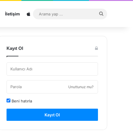
Sitemap
Arama
İletişim
yap
...
Kayıt Ol
Unuttunuz mu?
Beni hatırla
Kayıt Ol