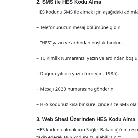
2. SMS ile HES Kodu Alma
HES kodunu SMS ile almak için aşağıdaki adımları
– Telefonunuzun mesaj bölümüne gidin.
– “HES” yazın ve ardından boşluk bırakın.
– TC Kimlik Numaranızı yazın ve ardından boşluk
– Doğum yılınızı yazın (örneğin: 1985).
– Mesajı 2023 numarasına gönderin.
– HES kodunuz kısa bir süre içinde size SMS olarak
3. Web Sitesi Üzerinden HES Kodu Alma
HES kodunu almak için Sağlık Bakanlığı’nın resmi
takip ederek HES kodunuzu alabilirsiniz: