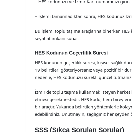
– HES kodunuzu ve İzmir Kart numaranızı girin.
– İşlemi tamamladıktan sonra, HES kodunuz İzmir
Bu işlem, toplu taşıma araçlarına binerken HES 
seyahat imkanı sunar.
HES Kodunun Geçerlilik Süresi
HES kodunun geçerlilik süresi, kişisel sağlık du
19 belirtileri gösteriyorsanız veya pozitif bir d
nedenle, HES kodunuzu sürekli güncel tutmanız 
İzmir’de toplu taşıma kullanmak isteyen herkes
etmesi gerekmektedir. HES kodu, hem bireyler
bir araçtır. Yukarıda belirtilen yöntemlerle kola
edebilirsiniz. Unutmayın, sağlığınız her şeyden 
SSS (Sıkça Sorulan Sorular)