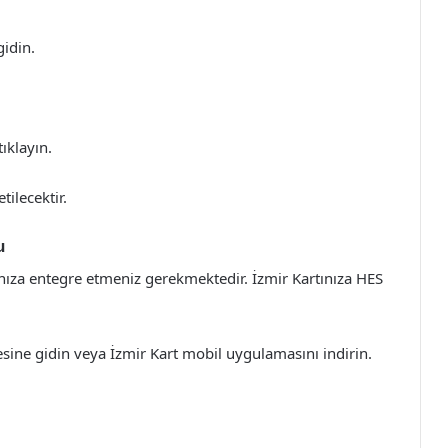
gidin.
ıklayın.
tilecektir.
u
nıza entegre etmeniz gerekmektedir. İzmir Kartınıza HES
esine gidin veya İzmir Kart mobil uygulamasını indirin.