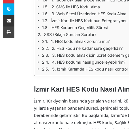
Skype
2. SMS ile HES Kodu Alma
3. Web Sitesi Üzerinden HES Kodu Alma
E-Posta ile paylaş
İzmir Kart ile HES Kodunun Entegrasyonu
Yazdır
HES Kodunun Geçerlilik Süresi
SSS (Sıkça Sorulan Sorular)
1. HES kodu almak zorunlu mu?
2. HES kodu ne kadar süre geçerlidir?
3. HES kodu almak için ücret ödemem g
4. HES kodumu nasıl güncelleyebilirim?
5. İzmir Kartımda HES kodu nasıl kontrol e
İzmir Kart HES Kodu Nasıl Alın
İzmir, Türkiye’nin batısında yer alan ve tarihi, kü
yıllarda yaşanan pandemi süreci, şehirdeki topl
beraberinde getirmiştir. Bu bağlamda, İzmir’de
alması zorunlu hale gelmiştir. HES kodu, Sağlık B