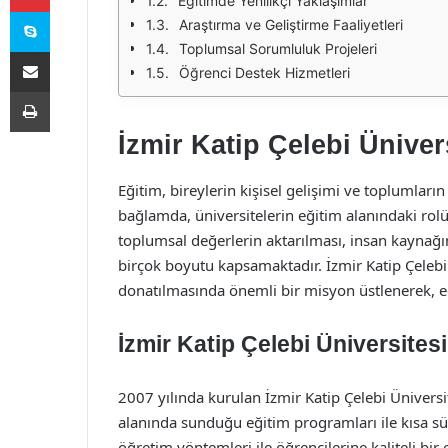
Eğitimde Yenilikçi Yaklaşımlar
Skype
Araştırma ve Geliştirme Faaliyetleri
Toplumsal Sorumluluk Projeleri
E-Posta ile paylaş
Öğrenci Destek Hizmetleri
Yazdır
İzmir Katip Çelebi Üniver
Eğitim, bireylerin kişisel gelişimi ve toplumları
bağlamda, üniversitelerin eğitim alanındaki rolü,
toplumsal değerlerin aktarılması, insan kaynağını
birçok boyutu kapsamaktadır. İzmir Katip Çelebi Ü
donatılmasında önemli bir misyon üstlenerek, eğ
İzmir Katip Çelebi Üniversites
2007 yılında kurulan İzmir Katip Çelebi Üniversit
alanında sunduğu eğitim programları ile kısa sür
öğretim yöntemleri ile öğrencilerine kaliteli b