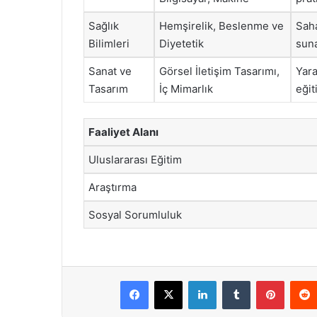
Sağlık
Hemşirelik, Beslenme ve
Sah
Bilimleri
Diyetetik
suna
Sanat ve
Görsel İletişim Tasarımı,
Yara
Tasarım
İç Mimarlık
eğit
Faaliyet Alanı
Uluslararası Eğitim
Araştırma
Sosyal Sorumluluk
Facebook
X
LinkedIn
Tumblr
Pintere