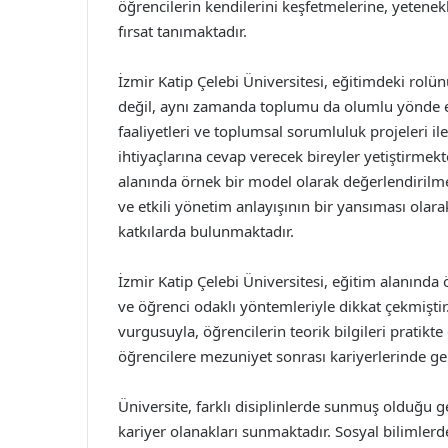
öğrencilerin kendilerini keşfetmelerine, yetenek
fırsat tanımaktadır.
İzmir Katip Çelebi Üniversitesi, eğitimdeki rolünü
değil, aynı zamanda toplumu da olumlu yönde etk
faaliyetleri ve toplumsal sorumluluk projeleri i
ihtiyaçlarına cevap verecek bireyler yetiştirmekt
alanında örnek bir model olarak değerlendirilmek
ve etkili yönetim anlayışının bir yansıması ola
katkılarda bulunmaktadır.
İzmir Katip Çelebi Üniversitesi, eğitim alanınd
ve öğrenci odaklı yöntemleriyle dikkat çekmiştir.
vurgusuyla, öğrencilerin teorik bilgileri prati
öğrencilere mezuniyet sonrası kariyerlerinde ge
Üniversite, farklı disiplinlerde sunmuş olduğu g
kariyer olanakları sunmaktadır. Sosyal bilimler