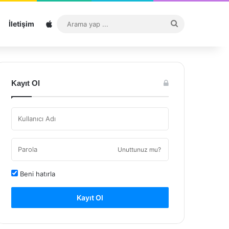
Sitemap
Arama
İletişim
yap
...
Kayıt Ol
Unuttunuz mu?
Beni hatırla
Kayıt Ol