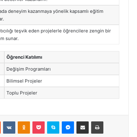
ada deneyim kazanmaya yönelik kapsamlı eğitim
r.
tıcılığı teşvik eden projelerle öğrencilere zengin bir
im sunar.
Öğrenci Katılımı
Değişim Programları
Bilimsel Projeler
Toplu Projeler
st
Reddit
VKontakte
Odnoklassniki
Pocket
Skype
Messenger
E-Posta ile paylaş
Yazdır