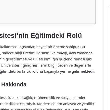
sitesi’nin Eğitimdeki Rolü
n kalkınması açısından hayati bir öneme sahiptir. Bu
 sadece bilgi üretimi ile sınırlı kalmayıp, aynı zamanda
n geliştirilmesi ve ulusal kimliğin güçlendirilmesi gibi
niversitesi, genç nesillerin bilgi, beceri ve değerlerle
itimdeki bu kritik rolünü başarıyla yerine getirmektedir.
i Hakkında
esi, özellikle sağlık, mühendislik ve sosyal bilimler
ede dikkat çekmiştir. Modern eğitim anlayışı ve yenilikçi
ir eğitim sunmayı hedefleyen üniversite, aynı zamanda