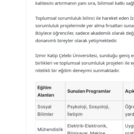
kalitesini artırmanın yanı sıra, bilimsel katkı s
Toplumsal sorumluluk bilinci ile hareket eden İz
sorumluluk projelerinde yer alma fırsatları sunar
Böylece öğrenciler, sadece akademik olarak deği
donanımlı bireyler olarak yetişmektedir.
İzmir Katip Çelebi Üniversitesi, sunduğu geniş e
birlikleri ve toplumsal sorumluluk projeleri ile 
nitelikli bir eğitim deneyimi sunmaktadır.
Eğitim
Sunulan Programlar
Açı
Alanları
Sosyal
Psykoloji, Sosyoloji,
Öğre
Bilimler
İletişim
yard
Elektrik-Elektronik,
Uygu
Mühendislik
Bilgisayar, Makine
prat