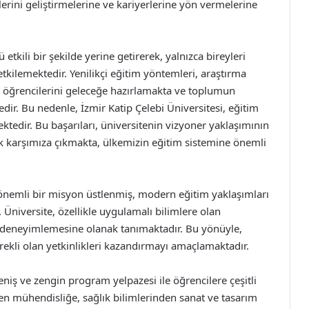
lerini geliştirmelerine ve kariyerlerine yön vermelerine
 etkili bir şekilde yerine getirerek, yalnızca bireyleri
ilemektedir. Yenilikçi eğitim yöntemleri, araştırma
le öğrencilerini geleceğe hazırlamakta ve toplumun
edir. Bu nedenle, İzmir Katip Çelebi Üniversitesi, eğitim
tedir. Bu başarıları, üniversitenin vizyoner yaklaşımının
rak karşımıza çıkmakta, ülkemizin eğitim sistemine önemli
a önemli bir misyon üstlenmiş, modern eğitim yaklaşımları
 Üniversite, özellikle uygulamalı bilimlere olan
kte deneyimlemesine olanak tanımaktadır. Bu yönüyle,
rekli olan yetkinlikleri kazandırmayı amaçlamaktadır.
eniş ve zengin program yelpazesi ile öğrencilere çeşitli
den mühendisliğe, sağlık bilimlerinden sanat ve tasarım