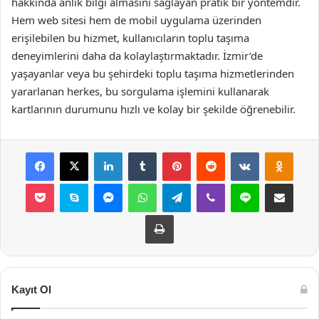
hakkında anlık bilgi almasını sağlayan pratik bir yöntemdir.
Hem web sitesi hem de mobil uygulama üzerinden
erişilebilen bu hizmet, kullanıcıların toplu taşıma
deneyimlerini daha da kolaylaştırmaktadır. İzmir’de
yaşayanlar veya bu şehirdeki toplu taşıma hizmetlerinden
yararlanan herkes, bu sorgulama işlemini kullanarak
kartlarının durumunu hızlı ve kolay bir şekilde öğrenebilir.
Facebook
X
LinkedIn
Tumblr
Pinterest
Reddit
VKontakte
Odnok
Pocket
Skype
Messenger
WhatsApp
Telegram
Viber
Line
E-Posta ile payla
Yazdır
Kayıt Ol