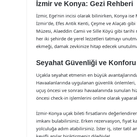
İzmir ve Konya: Gezi Rehberi
İzmir, Ege’nin incisi olarak bilinirken, Konya i
İzmir’de, Efes Antik Kenti, Çeşme ve Alaçatı gibi
Müzesi, Alaeddin Camii ve Sille Köyü gibi tari
her iki şehirde de yerel lezzetleri tatmayı unutm
ekmeği, damak zevkinize hitap edecek unutulmaz 
Seyahat Güvenliği ve Konforu
Uçakla seyahat etmenin en büyük avantajlarından 
Havaalanlarında uygulanan güvenlik önlemleri, y
uçuş öncesi ve sonrası havaalanında sunulan hi
öncesi check-in işlemlerini online olarak yapara
İzmir-Konya uçak bileti fırsatlarını değerlend
imkanı bulabilirsiniz. Erken rezervasyon, fiyat k
yolculuğa adım atabilirsiniz. İster iş, ister tati
keyifli anılar biriktirmeniz dileğiyle!