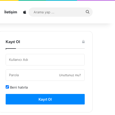
Sitemap
Arama
İletişim
yap
...
Kayıt Ol
Unuttunuz mu?
Beni hatırla
Kayıt Ol