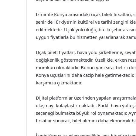
İzmir ile Konya arasındaki uçak bileti fırsatları,
şehir de Türkiye’nin kültürel ve tarihi zenginlikle
edilmektedir. Uçak yolculuğu, bu iki şehir arasın
uygun fiyatlarla bu hizmetten yararlanarak zaman
Uçak bileti fiyatları, hava yolu şirketlerine, se
değişkenlik göstermektedir. Özellikle, erken re
mümkün olmaktadır. Bunun yanı sıra, belirli dö
Konya uçuşlarını daha cazip hale getirmektedir. 
karşımıza çıkmaktadır.
Dijital platformlar üzerinden yapılan araştırmalar
ulaşmayı kolaylaştırmaktadır. Farklı hava yolu ş
seçeneği bulmakta büyük rol oynamaktadır. Ayrıca
fırsatlar sunarak, bilet alımını daha ekonomik h
İzmir-Konya uçuşları genellikle kısa bir süre içer