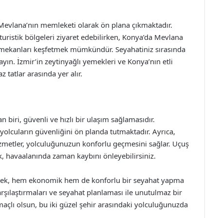
se Mevlana’nın memleketi olarak ön plana çıkmaktadır.
 turistik bölgeleri ziyaret edebilirken, Konya’da Mevlana
hi mekanları keşfetmek mümkündür. Seyahatiniz sırasında
ayın. İzmir’in zeytinyağlı yemekleri ve Konya’nın etli
tatlar arasında yer alır.
biri, güvenli ve hızlı bir ulaşım sağlamasıdır.
olcuların güvenliğini ön planda tutmaktadır. Ayrıca,
zmetler, yolculuğunuzun konforlu geçmesini sağlar. Uçuş
k, havaalanında zaman kaybını önleyebilirsiniz.
irerek, hem ekonomik hem de konforlu bir seyahat yapma
arşılaştırmaları ve seyahat planlaması ile unutulmaz bir
l amaçlı olsun, bu iki güzel şehir arasındaki yolculuğunuzda