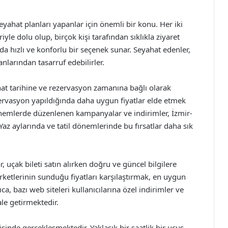
 seyahat planları yapanlar için önemli bir konu. Her iki
riyle dolu olup, birçok kişi tarafından sıklıkla ziyaret
da hızlı ve konforlu bir seçenek sunar. Seyahat edenler,
larından tasarruf edebilirler.
yahat tarihine ve rezervasyon zamanına bağlı olarak
zervasyon yapıldığında daha uygun fiyatlar elde etmek
nemlerde düzenlenen kampanyalar ve indirimler, İzmir-
Yaz aylarında ve tatil dönemlerinde bu fırsatlar daha sık
, uçak bileti satın alırken doğru ve güncel bilgilere
irketlerinin sunduğu fiyatları karşılaştırmak, en uygun
, bazı web siteleri kullanıcılarına özel indirimler ve
ale getirmektedir.
isinde gerçekleşmektedir. Yaklaşık bir saatlik bir uçuş