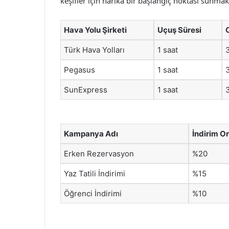
keşifler için harika bir başlangıç noktası sunmak
Hava Yolu Şirketi
Uçuş Süresi
Türk Hava Yolları
1 saat
Pegasus
1 saat
SunExpress
1 saat
Kampanya Adı
İndirim O
Erken Rezervasyon
%20
Yaz Tatili İndirimi
%15
Öğrenci İndirimi
%10