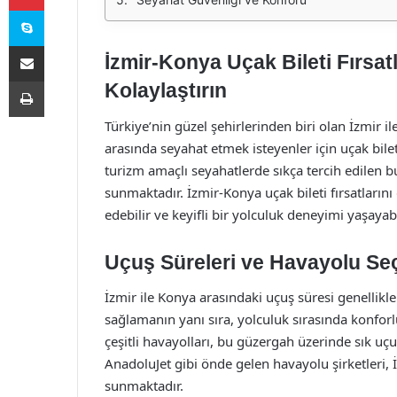
Skype
E-Posta ile paylaş
İzmir-Konya Uçak Bileti Fırsatl
Yazdır
Kolaylaştırın
Türkiye’nin güzel şehirlerinden biri olan İzmir il
arasında seyahat etmek isteyenler için uçak bil
turizm amaçlı seyahatlerde sıkça tercih edilen b
sunmaktadır. İzmir-Konya uçak bileti fırsatların
edebilir ve keyifli bir yolculuk deneyimi yaşayabi
Uçuş Süreleri ve Havayolu Se
İzmir ile Konya arasındaki uçuş süresi genellikle
sağlamanın yanı sıra, yolculuk sırasında konfor
çeşitli havayolları, bu güzergah üzerinde sık uç
AnadoluJet gibi önde gelen havayolu şirketleri, İ
sunmaktadır.