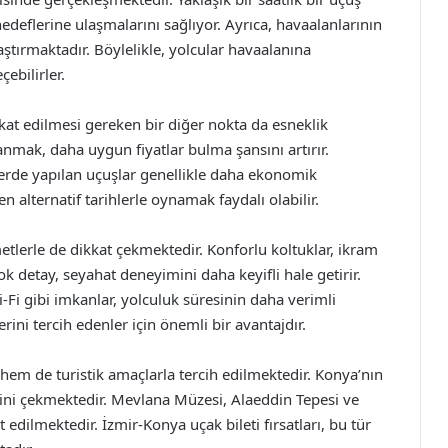
eflerine ulaşmalarını sağlıyor. Ayrıca, havaalanlarının
aştırmaktadır. Böylelikle, yolcular havaalanına
çebilirler.
kat edilmesi gereken bir diğer nokta da esneklik
ranmak, daha uygun fiyatlar bulma şansını artırır.
tlerde yapılan uçuşlar genellikle daha ekonomik
 alternatif tarihlerle oynamak faydalı olabilir.
metlerle de dikkat çekmektedir. Konforlu koltuklar, ikram
 detay, seyahat deneyimini daha keyifli hale getirir.
-Fi gibi imkanlar, yolculuk süresinin daha verimli
ini tercih edenler için önemli bir avantajdır.
hem de turistik amaçlarla tercih edilmektedir. Konya’nın
lgisini çekmektedir. Mevlana Müzesi, Alaeddin Tepesi ve
et edilmektedir. İzmir-Konya uçak bileti fırsatları, bu tür