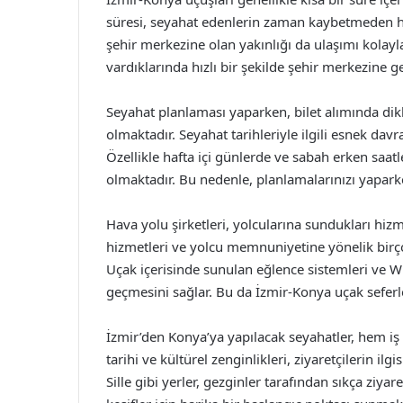
süresi, seyahat edenlerin zaman kaybetmeden hed
şehir merkezine olan yakınlığı da ulaşımı kolayl
vardıklarında hızlı bir şekilde şehir merkezine ge
Seyahat planlaması yaparken, bilet alımında dik
olmaktadır. Seyahat tarihleriyle ilgili esnek dav
Özellikle hafta içi günlerde ve sabah erken saa
olmaktadır. Bu nedenle, planlamalarınızı yaparken
Hava yolu şirketleri, yolcularına sundukları hiz
hizmetleri ve yolcu memnuniyetine yönelik birçok
Uçak içerisinde sunulan eğlence sistemleri ve Wi
geçmesini sağlar. Bu da İzmir-Konya uçak seferler
İzmir’den Konya’ya yapılacak seyahatler, hem iş 
tarihi ve kültürel zenginlikleri, ziyaretçilerin i
Sille gibi yerler, gezginler tarafından sıkça ziyar