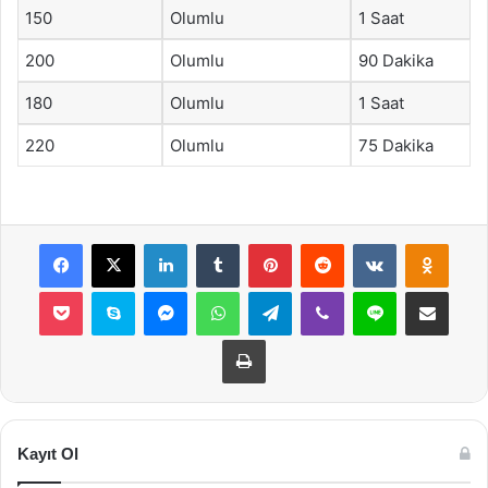
150
Olumlu
1 Saat
200
Olumlu
90 Dakika
180
Olumlu
1 Saat
220
Olumlu
75 Dakika
Facebook
X
LinkedIn
Tumblr
Pinterest
Reddit
VKontakte
Odnok
Pocket
Skype
Messenger
WhatsApp
Telegram
Viber
Line
E-Posta ile payla
Yazdır
Kayıt Ol