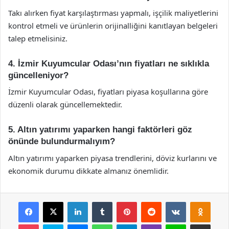
Takı alırken fiyat karşılaştırması yapmalı, işçilik maliyetlerini
kontrol etmeli ve ürünlerin orijinalliğini kanıtlayan belgeleri
talep etmelisiniz.
4. İzmir Kuyumcular Odası’nın fiyatları ne sıklıkla
güncelleniyor?
İzmir Kuyumcular Odası, fiyatları piyasa koşullarına göre
düzenli olarak güncellemektedir.
5. Altın yatırımı yaparken hangi faktörleri göz
önünde bulundurmalıyım?
Altın yatırımı yaparken piyasa trendlerini, döviz kurlarını ve
ekonomik durumu dikkate almanız önemlidir.
Facebook
X
LinkedIn
Tumblr
Pinterest
Reddit
VKontakte
Odnok
Pocket
Skype
Messenger
WhatsApp
Telegram
Viber
Line
E-Posta ile payla