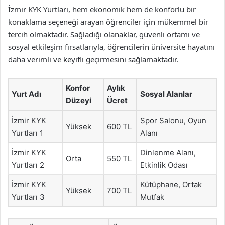
İzmir KYK Yurtları, hem ekonomik hem de konforlu bir
konaklama seçeneği arayan öğrenciler için mükemmel bir
tercih olmaktadır. Sağladığı olanaklar, güvenli ortamı ve
sosyal etkileşim fırsatlarıyla, öğrencilerin üniversite hayatını
daha verimli ve keyifli geçirmesini sağlamaktadır.
Konfor
Aylık
Yurt Adı
Sosyal Alanlar
Düzeyi
Ücret
İzmir KYK
Spor Salonu, Oyun
Yüksek
600 TL
Yurtları 1
Alanı
İzmir KYK
Dinlenme Alanı,
Orta
550 TL
Yurtları 2
Etkinlik Odası
İzmir KYK
Kütüphane, Ortak
Yüksek
700 TL
Yurtları 3
Mutfak