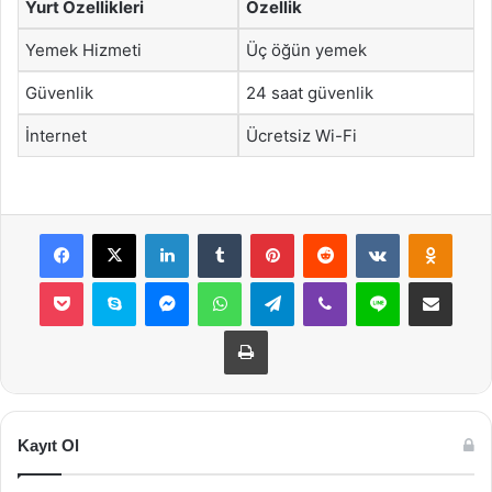
Yurt Özellikleri
Özellik
Yemek Hizmeti
Üç öğün yemek
Güvenlik
24 saat güvenlik
İnternet
Ücretsiz Wi-Fi
Facebook
X
LinkedIn
Tumblr
Pinterest
Reddit
VKontakte
Odnok
Pocket
Skype
Messenger
WhatsApp
Telegram
Viber
Line
E-Posta ile payla
Yazdır
Kayıt Ol