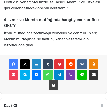
Kenti gibi yerler; Mersin’de ise Tarsus, Anamur ve Kızkalesi
gibi yerler gezilecek önemli noktalardır.
4. İzmir ve Mersin mutfağında hangi yemekler öne
çıkar?
İzmir mutfağında zeytinyağlı yemekler ve deniz ürünleri;
Mersin mutfağında ise tantuni, kebap ve tarator gibi
lezzetler öne çıkar.
Facebook
X
LinkedIn
Tumblr
Pinterest
Reddit
VKontakte
Odnok
Pocket
Skype
Messenger
WhatsApp
Telegram
Viber
Line
E-Posta ile payla
Yazdır
Kayıt Ol