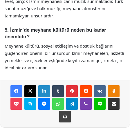
Evet, birçok İzmir meyhanesi canlı müzik sunmaktadır. Türk
sanat müziği ve halk müziği, meyhane atmosferini
tamamlayan unsurlardır.
5. İzmir’de meyhane kültürü neden bu kadar
önemlidir?
Meyhane kültürü, sosyal etkileşim ve dostluk bağlarını
güçlendiren önemli bir unsurdur. İzmir meyhaneleri, lezzetli
yemekler ve içecekler eşliğinde keyifli zaman geçirmek için
ideal bir ortam sunar.
Facebook
X
LinkedIn
Tumblr
Pinterest
Reddit
VKontakte
Odnok
Pocket
Skype
Messenger
WhatsApp
Telegram
Viber
Line
E-Posta ile payla
Yazdır