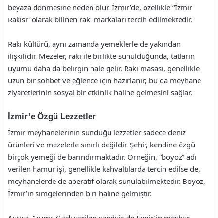
beyaza dönmesine neden olur. İzmir’de, özellikle “İzmir
Rakısı” olarak bilinen rakı markaları tercih edilmektedir.
Rakı kültürü, aynı zamanda yemeklerle de yakından
ilişkilidir. Mezeler, rakı ile birlikte sunulduğunda, tatların
uyumu daha da belirgin hale gelir. Rakı masası, genellikle
uzun bir sohbet ve eğlence için hazırlanır; bu da meyhane
ziyaretlerinin sosyal bir etkinlik haline gelmesini sağlar.
İzmir’e Özgü Lezzetler
İzmir meyhanelerinin sunduğu lezzetler sadece deniz
ürünleri ve mezelerle sınırlı değildir. Şehir, kendine özgü
birçok yemeği de barındırmaktadır. Örneğin, “boyoz” adı
verilen hamur işi, genellikle kahvaltılarda tercih edilse de,
meyhanelerde de aperatif olarak sunulabilmektedir. Boyoz,
İzmir’in simgelerinden biri haline gelmiştir.
Ayrıca, “kumru” adı verilen sandviç de İzmir’in meşhur