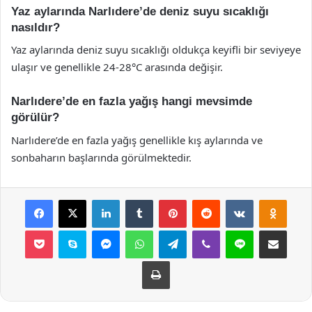
Yaz aylarında Narlıdere’de deniz suyu sıcaklığı
nasıldır?
Yaz aylarında deniz suyu sıcaklığı oldukça keyifli bir seviyeye
ulaşır ve genellikle 24-28°C arasında değişir.
Narlıdere’de en fazla yağış hangi mevsimde
görülür?
Narlıdere’de en fazla yağış genellikle kış aylarında ve
sonbaharın başlarında görülmektedir.
Facebook
X
LinkedIn
Tumblr
Pinterest
Reddit
VKontakte
Odnok
Pocket
Skype
Messenger
WhatsApp
Telegram
Viber
Line
E-Posta ile payla
Yazdır