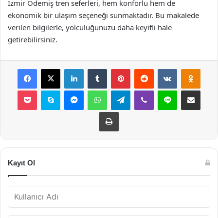
İzmir Ödemiş tren seferleri, hem konforlu hem de
ekonomik bir ulaşım seçeneği sunmaktadır. Bu makalede
verilen bilgilerle, yolculuğunuzu daha keyifli hale
getirebilirsiniz.
Facebook
X
LinkedIn
Tumblr
Pinterest
Reddit
VKontakte
Odnok
Pocket
Skype
Messenger
WhatsApp
Telegram
Viber
Line
E-Posta ile payla
Yazdır
Kayıt Ol