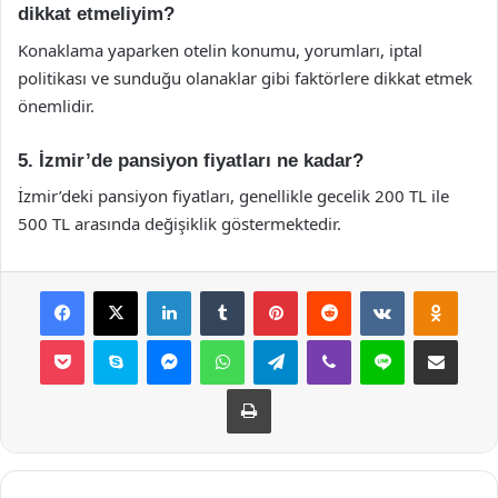
dikkat etmeliyim?
Konaklama yaparken otelin konumu, yorumları, iptal
politikası ve sunduğu olanaklar gibi faktörlere dikkat etmek
önemlidir.
5. İzmir’de pansiyon fiyatları ne kadar?
İzmir’deki pansiyon fiyatları, genellikle gecelik 200 TL ile
500 TL arasında değişiklik göstermektedir.
Facebook
X
LinkedIn
Tumblr
Pinterest
Reddit
VKontakte
Odnok
Pocket
Skype
Messenger
WhatsApp
Telegram
Viber
Line
E-Posta ile payla
Yazdır