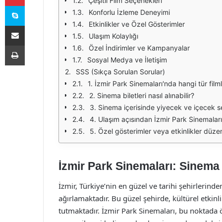
Çeşitli Film Seçenekleri
Skype
Konforlu İzleme Deneyimi
Etkinlikler ve Özel Gösterimler
E-Posta ile paylaş
Ulaşım Kolaylığı
Yazdır
Özel İndirimler ve Kampanyalar
Sosyal Medya ve İletişim
SSS (Sıkça Sorulan Sorular)
1. İzmir Park Sinemaları'nda hangi tür film
2. Sinema biletleri nasıl alınabilir?
3. Sinema içerisinde yiyecek ve içecek s
4. Ulaşım açısından İzmir Park Sinemaları'n
5. Özel gösterimler veya etkinlikler düze
İzmir Park Sinemaları: Sinema
İzmir, Türkiye’nin en güzel ve tarihi şehirlerinden
ağırlamaktadır. Bu güzel şehirde, kültürel etkinl
tutmaktadır. İzmir Park Sinemaları, bu noktada 