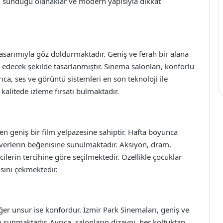
, sunduğu olanaklar ve modern yapısıyla dikkat
asarımıyla göz doldurmaktadır. Geniş ve ferah bir alana
 edecek şekilde tasarlanmıştır. Sinema salonları, konforlu
rıca, ses ve görüntü sistemleri en son teknoloji ile
i kalitede izleme fırsatı bulmaktadır.
n geniş bir film yelpazesine sahiptir. Hafta boyunca
severlerin beğenisine sunulmaktadır. Aksiyon, dram,
icilerin tercihine göre seçilmektedir. Özellikle çocuklar
isini çekmektedir.
ğer unsur ise konfordur. İzmir Park Sinemaları, geniş ve
am sunmaktadır. Ayrıca, salonların dizaynı, her koltuktan