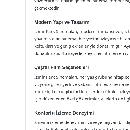
vazgeçilmezi haline gelen bu sinema kompleksi
çekmektedir.
Modern Yapı ve Tasarım
İzmir Park Sinemaları, modern mimarisi ve şık t
yayılmış olan sinema, her yaştan izleyiciye hitap
koltukları ve geniş ekranlarıyla donatılmıştır. Ay
donatılmıştır. Bu sayede izleyiciler, filmleri en iy
Çeşitli Film Seçenekleri
İzmir Park Sinemaları, her yaş grubuna hitap ede
vizyona giren yerli ve yabancı filmler, sinema 
komedi, korku gibi farklı türlerdeki filmler, izley
için düzenlenen özel gösterimler, ailelerin de ilg
Konforlu İzleme Deneyimi
Sinema izleme deneyimini zirveye taşıyan bir di
rahat koltuklarıyla izleyicilere konforlu bir ort