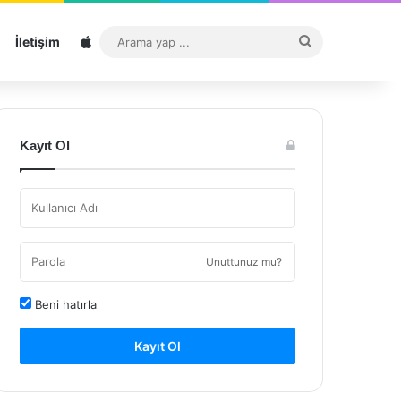
Sitemap
Arama
İletişim
yap
...
Kayıt Ol
Unuttunuz mu?
Beni hatırla
Kayıt Ol