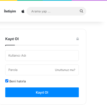
Sitemap
Arama
İletişim
yap
...
Kayıt Ol
Unuttunuz mu?
Beni hatırla
Kayıt Ol