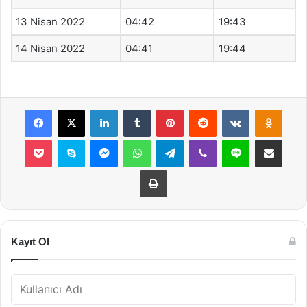
13 Nisan 2022
04:42
19:43
14 Nisan 2022
04:41
19:44
Facebook
X
LinkedIn
Tumblr
Pinterest
Reddit
VKontakte
Odnok
Pocket
Skype
Messenger
WhatsApp
Telegram
Viber
Line
E-Posta ile payla
Yazdır
Kayıt Ol