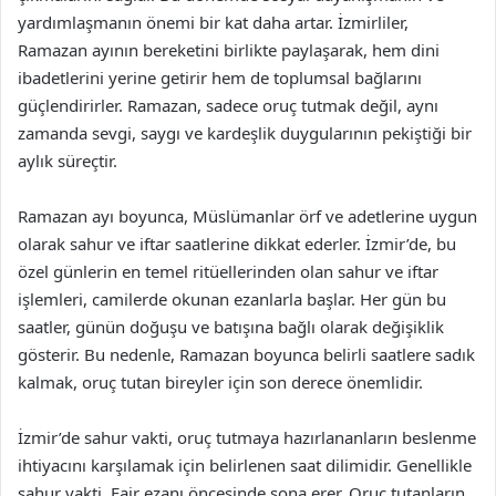
yardımlaşmanın önemi bir kat daha artar. İzmirliler,
Ramazan ayının bereketini birlikte paylaşarak, hem dini
ibadetlerini yerine getirir hem de toplumsal bağlarını
güçlendirirler. Ramazan, sadece oruç tutmak değil, aynı
zamanda sevgi, saygı ve kardeşlik duygularının pekiştiği bir
aylık süreçtir.
Ramazan ayı boyunca, Müslümanlar örf ve adetlerine uygun
olarak sahur ve iftar saatlerine dikkat ederler. İzmir’de, bu
özel günlerin en temel ritüellerinden olan sahur ve iftar
işlemleri, camilerde okunan ezanlarla başlar. Her gün bu
saatler, günün doğuşu ve batışına bağlı olarak değişiklik
gösterir. Bu nedenle, Ramazan boyunca belirli saatlere sadık
kalmak, oruç tutan bireyler için son derece önemlidir.
İzmir’de sahur vakti, oruç tutmaya hazırlananların beslenme
ihtiyacını karşılamak için belirlenen saat dilimidir. Genellikle
sahur vakti, Fajr ezanı öncesinde sona erer. Oruç tutanların