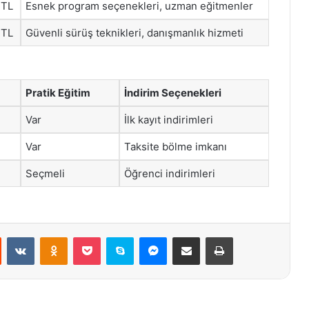
 TL
Esnek program seçenekleri, uzman eğitmenler
 TL
Güvenli sürüş teknikleri, danışmanlık hizmeti
Pratik Eğitim
İndirim Seçenekleri
Var
İlk kayıt indirimleri
Var
Taksite bölme imkanı
Seçmeli
Öğrenci indirimleri
st
Reddit
VKontakte
Odnoklassniki
Pocket
Skype
Messenger
E-Posta ile paylaş
Yazdır