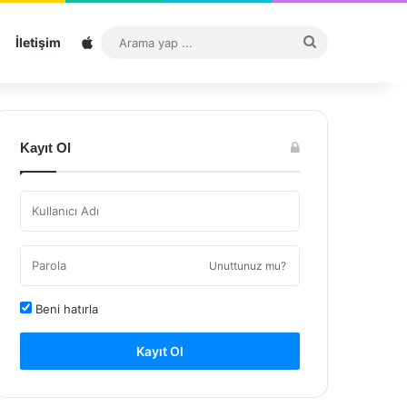
Sitemap
Arama
İletişim
yap
...
Kayıt Ol
Unuttunuz mu?
Beni hatırla
Kayıt Ol