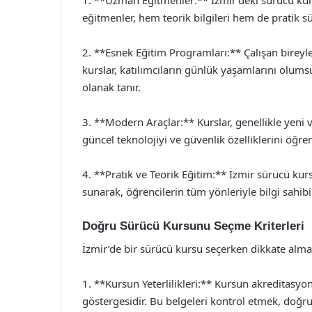
1. **Uzman Eğitmenler:** İzmir’deki sürücü kur
eğitmenler, hem teorik bilgileri hem de pratik sür
2. **Esnek Eğitim Programları:** Çalışan bireyle
kurslar, katılımcıların günlük yaşamlarını olu
olanak tanır.
3. **Modern Araçlar:** Kurslar, genellikle yeni 
güncel teknolojiyi ve güvenlik özelliklerini öğr
4. **Pratik ve Teorik Eğitim:** İzmir sürücü kur
sunarak, öğrencilerin tüm yönleriyle bilgi sahibi
Doğru Sürücü Kursunu Seçme Kriterleri
İzmir’de bir sürücü kursu seçerken dikkate alman
1. **Kursun Yeterlilikleri:** Kursun akreditasyonla
göstergesidir. Bu belgeleri kontrol etmek, doğr