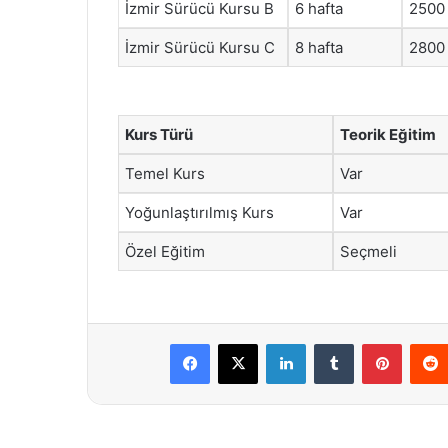
İzmir Sürücü Kursu B
6 hafta
2500
İzmir Sürücü Kursu C
8 hafta
2800
Kurs Türü
Teorik Eğitim
Temel Kurs
Var
Yoğunlaştırılmış Kurs
Var
Özel Eğitim
Seçmeli
Facebook
X
LinkedIn
Tumblr
Pintere