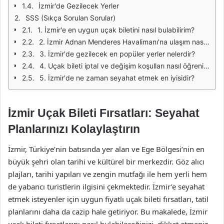
İzmir'de Gezilecek Yerler
SSS (Sıkça Sorulan Sorular)
1. İzmir'e en uygun uçak biletini nasıl bulabilirim?
2. İzmir Adnan Menderes Havalimanı'na ulaşım nasıl sağlanır?
3. İzmir'de gezilecek en popüler yerler nelerdir?
4. Uçak bileti iptal ve değişim koşulları nasıl öğrenilir?
5. İzmir'de ne zaman seyahat etmek en iyisidir?
İzmir Uçak Bileti Fırsatları: Seyahat
Planlarınızı Kolaylaştırın
İzmir, Türkiye’nin batısında yer alan ve Ege Bölgesi’nin en
büyük şehri olan tarihi ve kültürel bir merkezdir. Göz alıcı
plajları, tarihi yapıları ve zengin mutfağı ile hem yerli hem
de yabancı turistlerin ilgisini çekmektedir. İzmir’e seyahat
etmek isteyenler için uygun fiyatlı uçak bileti fırsatları, tatil
planlarını daha da cazip hale getiriyor. Bu makalede, İzmir
uçak bileti fırsatlarını nasıl bulabileceğinizi, dikkat etmeniz