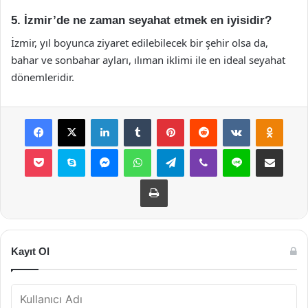
5. İzmir’de ne zaman seyahat etmek en iyisidir?
İzmir, yıl boyunca ziyaret edilebilecek bir şehir olsa da,
bahar ve sonbahar ayları, ılıman iklimi ile en ideal seyahat
dönemleridir.
Facebook
X
LinkedIn
Tumblr
Pinterest
Reddit
VKontakte
Odnok
Pocket
Skype
Messenger
WhatsApp
Telegram
Viber
Line
E-Posta ile payla
Yazdır
Kayıt Ol