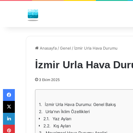
Anasayfa
/
Genel
/
İzmir Urla Hava Durumu
İzmir Urla Hava Du
3 Ekim 2025
Facebook
X
İzmir Urla Hava Durumu: Genel Bakış
Urla'nın İklim Özellikleri
LinkedIn
Yaz Ayları
Pinterest
Kış Ayları
Mevsimsel Hava Durumu Analizi