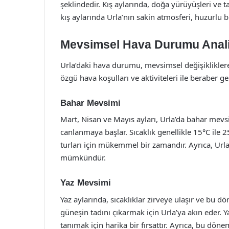
şeklindedir. Kış aylarında, doğa yürüyüşleri ve t
kış aylarında Urla’nın sakin atmosferi, huzurlu b
Mevsimsel Hava Durumu Anali
Urla’daki hava durumu, mevsimsel değişikliklere
özgü hava koşulları ve aktiviteleri ile beraber gel
Bahar Mevsimi
Mart, Nisan ve Mayıs ayları, Urla’da bahar mev
canlanmaya başlar. Sıcaklık genellikle 15°C ile 2
turları için mükemmel bir zamandır. Ayrıca, Url
mümkündür.
Yaz Mevsimi
Yaz aylarında, sıcaklıklar zirveye ulaşır ve bu d
güneşin tadını çıkarmak için Urla’ya akın eder. Ya
tanımak için harika bir fırsattır. Ayrıca, bu döne