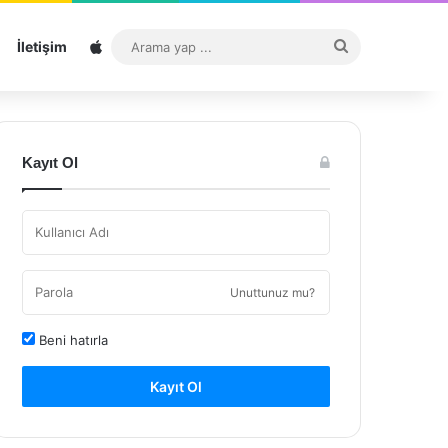
Sitemap
Arama
İletişim
yap
...
Kayıt Ol
Unuttunuz mu?
Beni hatırla
Kayıt Ol