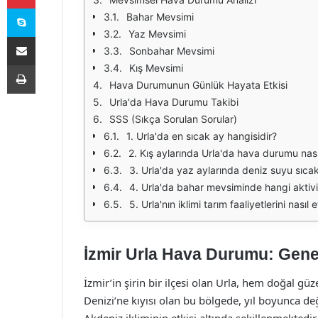
Skype
Bahar Mevsimi
Yaz Mevsimi
E-Posta ile paylaş
Sonbahar Mevsimi
Yazdır
Kış Mevsimi
Hava Durumunun Günlük Hayata Etkisi
Urla'da Hava Durumu Takibi
SSS (Sıkça Sorulan Sorular)
1. Urla'da en sıcak ay hangisidir?
2. Kış aylarında Urla'da hava durumu nası
3. Urla'da yaz aylarında deniz suyu sıcak
4. Urla'da bahar mevsiminde hangi aktivit
5. Urla'nın iklimi tarım faaliyetlerini nasıl e
İzmir Urla Hava Durumu: Gene
İzmir’in şirin bir ilçesi olan Urla, hem doğal gü
Denizi’ne kıyısı olan bu bölgede, yıl boyunca de
Akdeniz ikliminin etkisi altında şekillenmekted