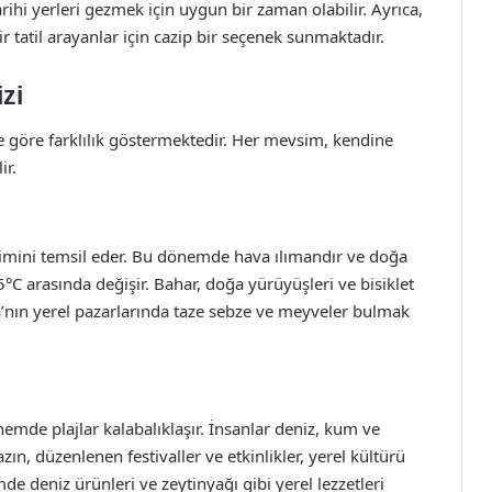
arihi yerleri gezmek için uygun bir zaman olabilir. Ayrıca,
ir tatil arayanlar için cazip bir seçenek sunmaktadır.
zi
 göre farklılık göstermektedir. Her mevsim, kendine
ir.
simini temsil eder. Bu dönemde hava ılımandır ve doğa
5°C arasında değişir. Bahar, doğa yürüyüşleri ve bisiklet
a’nın yerel pazarlarında taze sebze ve meyveler bulmak
önemde plajlar kalabalıklaşır. İnsanlar deniz, kum ve
zın, düzenlenen festivaller ve etkinlikler, yerel kültürü
mde deniz ürünleri ve zeytinyağı gibi yerel lezzetleri