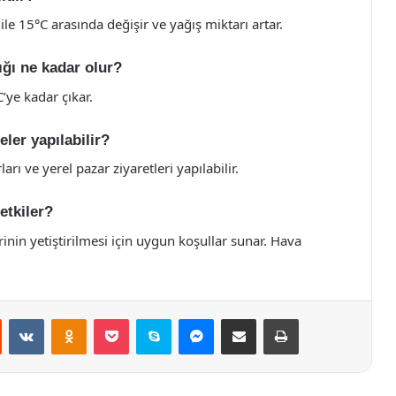
 ile 15°C arasında değişir ve yağış miktarı artar.
ığı ne kadar olur?
’ye kadar çıkar.
ler yapılabilir?
ı ve yerel pazar ziyaretleri yapılabilir.
 etkiler?
rinin yetiştirilmesi için uygun koşullar sunar. Hava
st
Reddit
VKontakte
Odnoklassniki
Pocket
Skype
Messenger
E-Posta ile paylaş
Yazdır