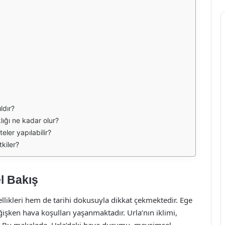
ldır?
lığı ne kadar olur?
eler yapılabilir?
tkiler?
l Bakış
zellikleri hem de tarihi dokusuyla dikkat çekmektedir. Ege
ğişken hava koşulları yaşanmaktadır. Urla’nın iklimi,
ir. Bu makalede, Urla’daki hava durumu, mevsimsel