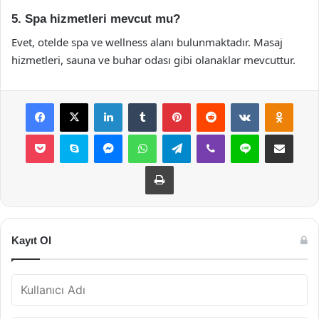
5. Spa hizmetleri mevcut mu?
Evet, otelde spa ve wellness alanı bulunmaktadır. Masaj
hizmetleri, sauna ve buhar odası gibi olanaklar mevcuttur.
Facebook
X
LinkedIn
Tumblr
Pinterest
Reddit
VKontakte
Odnok
Pocket
Skype
Messenger
WhatsApp
Telegram
Viber
Line
E-Posta ile payla
Yazdır
Kayıt Ol