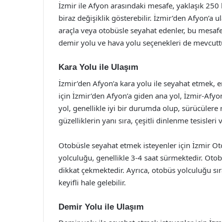
İzmir ile Afyon arasındaki mesafe, yaklaşık 250
biraz değişiklik gösterebilir. İzmir’den Afyon’a 
araçla veya otobüsle seyahat edenler, bu mesafeyi
demir yolu ve hava yolu seçenekleri de mevcutt
Kara Yolu ile Ulaşım
İzmir’den Afyon’a kara yolu ile seyahat etmek, 
için İzmir’den Afyon’a giden ana yol, İzmir-Af
yol, genellikle iyi bir durumda olup, sürücülere 
güzelliklerin yanı sıra, çeşitli dinlenme tesisler
Otobüsle seyahat etmek isteyenler için İzmir Ot
yolculuğu, genellikle 3-4 saat sürmektedir. Otobü
dikkat çekmektedir. Ayrıca, otobüs yolculuğu sır
keyifli hale gelebilir.
Demir Yolu ile Ulaşım