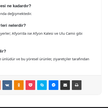
resi ne kadardır?
sında değişmektedir.
leri nelerdir?
 yerler; Afyon’da ise Afyon Kalesi ve Ulu Camii gibi
dir?
 ünlüdür ve bu yöresel ürünler, ziyaretçiler tarafından
st
Reddit
VKontakte
Odnoklassniki
Pocket
Skype
Messenger
E-Posta ile paylaş
Yazdır