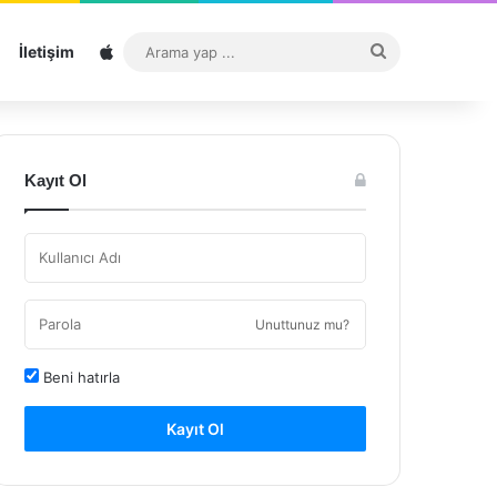
Sitemap
Arama
İletişim
yap
...
Kayıt Ol
Unuttunuz mu?
Beni hatırla
Kayıt Ol