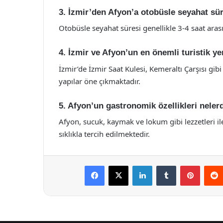
3. İzmir’den Afyon’a otobüsle seyahat sü
Otobüsle seyahat süresi genellikle 3-4 saat ara
4. İzmir ve Afyon’un en önemli turistik yer
İzmir’de İzmir Saat Kulesi, Kemeraltı Çarşısı gibi
yapılar öne çıkmaktadır.
5. Afyon’un gastronomik özellikleri neler
Afyon, sucuk, kaymak ve lokum gibi lezzetleri ile
sıklıkla tercih edilmektedir.
Facebook
X
LinkedIn
Tumblr
Pintere