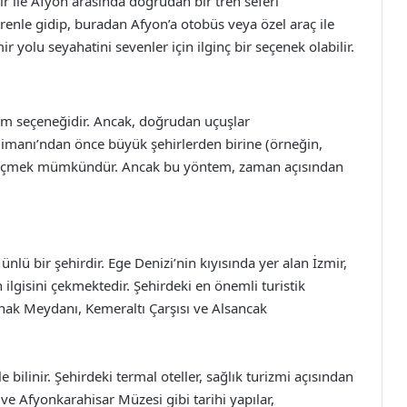
ir ile Afyon arasında doğrudan bir tren seferi
renle gidip, buradan Afyon’a otobüs veya özel araç ile
yolu seyahatini sevenler için ilginç bir seçenek olabilir.
şım seçeneğidir. Ancak, doğrudan uçuşlar
manı’ndan önce büyük şehirlerden birine (örneğin,
 geçmek mümkündür. Ancak bu yöntem, zaman açısından
e ünlü bir şehirdir. Ege Denizi’nin kıyısında yer alan İzmir,
n ilgisini çekmektedir. Şehirdeki en önemli turistik
onak Meydanı, Kemeraltı Çarşısı ve Alsancak
le bilinir. Şehirdeki termal oteller, sağlık turizmi açısından
 ve Afyonkarahisar Müzesi gibi tarihi yapılar,