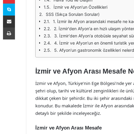
Skype
İzmir ve Afyon'un Özellikleri
SSS (Sıkça Sorulan Sorular)
E-Posta ile paylaş
1. İzmir ile Afyon arasındaki mesafe ne ka
Yazdır
2. İzmir'den Afyon'a en hızlı ulaşım yönte
3. İzmir'den Afyon'a otobüsle seyahat sü
4. İzmir ve Afyon'un en önemli turistik yer
5. Afyon'un gastronomik özellikleri nelerd
İzmir ve Afyon Arası Mesafe 
İzmir ve Afyon, Türkiye’nin Ege Bölgesi’nde yer 
şehri olup, tarihi ve kültürel zenginlikleri ile ünlü
dikkat çeken bir şehirdir. Bu iki şehir arasındak
konudur. Bu makalede İzmir ile Afyon arasındaki 
detaylı bir şekilde inceleyeceğiz.
İzmir ve Afyon Arası Mesafe