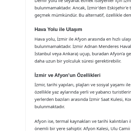
Demir yolu ile seyahat etmek isteyenler için İzm
bulunmamaktadır. Ancak, İzmir’den Eskişehir’e t
geçmek mümkündür. Bu alternatif, özellikle demir 
Hava Yolu ile Ulaşım
Hava yolu, İzmir ile Afyon arasında en hızlı ula
bulunmamaktadır. İzmir Adnan Menderes Havali
İstanbul veya Ankara) uçup, buradan Afyon’a
daha uzun bir yolculuk süresi gerektirebilir.
İzmir ve Afyon’un Özellikleri
İzmir, tarihi yapıları, plajları ve sosyal yaşamı il
özellikle yaz aylarında yerli ve yabancı turistleri
yerlerden bazıları arasında İzmir Saat Kulesi, K
bulunmaktadır.
Afyon ise, termal kaynakları ve tarihi kalıntıları i
önemli bir yere sahiptir. Afyon Kalesi, Ulu Camii