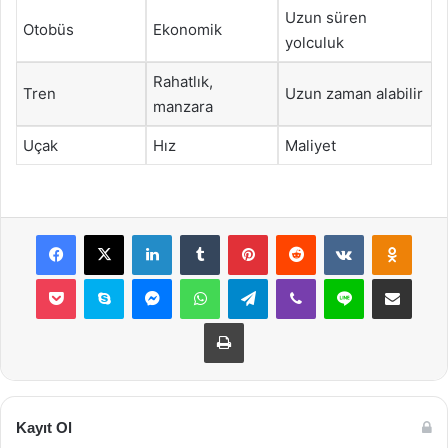
Uzun süren
Otobüs
Ekonomik
yolculuk
Rahatlık,
Tren
Uzun zaman alabilir
manzara
Uçak
Hız
Maliyet
Facebook
X
LinkedIn
Tumblr
Pinterest
Reddit
VKontakte
Odnok
Pocket
Skype
Messenger
WhatsApp
Telegram
Viber
Line
E-Posta ile payla
Yazdır
Kayıt Ol