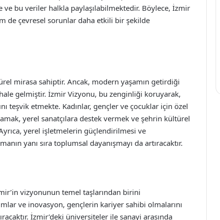
e ve bu veriler halkla paylaşılabilmektedir. Böylece, İzmir
 de çevresel sorunlar daha etkili bir şekilde
ltürel mirasa sahiptir. Ancak, modern yaşamın getirdiği
 hale gelmiştir. İzmir Vizyonu, bu zenginliği koruyarak,
ını teşvik etmekte. Kadınlar, gençler ve çocuklar için özel
mak, yerel sanatçılara destek vermek ve şehrin kültürel
yrıca, yerel işletmelerin güçlendirilmesi ve
nmanın yanı sıra toplumsal dayanışmayı da artıracaktır.
İzmir’in vizyonunun temel taşlarından birini
ımlar ve inovasyon, gençlerin kariyer sahibi olmalarını
ıracaktır. İzmir’deki üniversiteler ile sanayi arasında