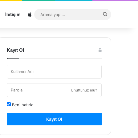
Sitemap
Arama
İletişim
yap
...
Kayıt Ol
Unuttunuz mu?
Beni hatırla
Kayıt Ol