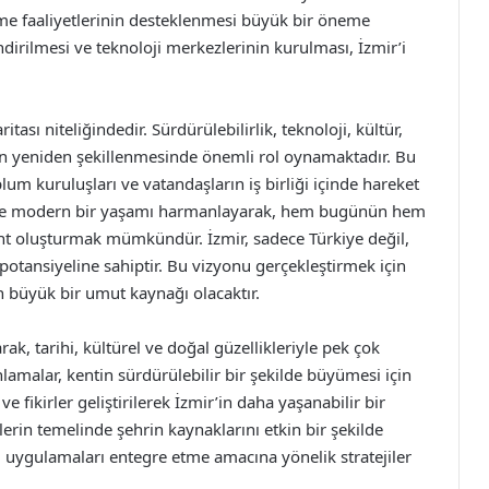
irme faaliyetlerinin desteklenmesi büyük bir öneme
endirilmesi ve teknoloji merkezlerinin kurulması, İzmir’i
itası niteliğindedir. Sürdürülebilirlik, teknoloji, kültür,
rin yeniden şekillenmesinde önemli rol oynamaktadır. Bu
plum kuruluşları ve vatandaşların iş birliği içinde hareket
ri ile modern bir yaşamı harmanlayarak, hem bugünün hem
kent oluşturmak mümkündür. İzmir, sadece Türkiye değil,
potansiyeline sahiptir. Bu vizyonu gerçekleştirmek için
in büyük bir umut kaynağı olacaktır.
rak, tarihi, kültürel ve doğal güzellikleriyle pek çok
amalar, kentin sürdürülebilir bir şekilde büyümesi için
e fikirler geliştirilerek İzmir’in daha yaşanabilir bir
erin temelinde şehrin kaynaklarını etkin bir şekilde
 uygulamaları entegre etme amacına yönelik stratejiler