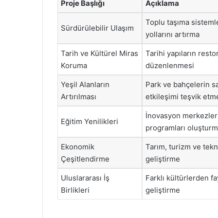
Proje Başlığı
Açıklama
Toplu taşıma sistemle
Sürdürülebilir Ulaşım
yollarını artırma
Tarih ve Kültürel Miras
Tarihi yapıların resto
Koruma
düzenlenmesi
Yeşil Alanların
Park ve bahçelerin sa
Artırılması
etkileşimi teşvik etm
İnovasyon merkezleri 
Eğitim Yenilikleri
programları oluştur
Ekonomik
Tarım, turizm ve tekno
Çeşitlendirme
geliştirme
Uluslararası İş
Farklı kültürlerden f
Birlikleri
geliştirme