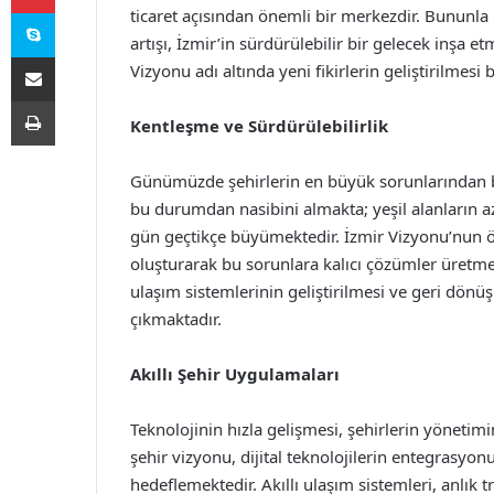
Skype
ticaret açısından önemli bir merkezdir. Bununla b
artışı, İzmir’in sürdürülebilir bir gelecek inşa e
E-Posta ile paylaş
Vizyonu adı altında yeni fikirlerin geliştirilme
Yazdır
Kentleşme ve Sürdürülebilirlik
Günümüzde şehirlerin en büyük sorunlarından biri
bu durumdan nasibini almakta; yeşil alanların azal
gün geçtikçe büyümektedir. İzmir Vizyonu’nun önce
oluşturarak bu sorunlara kalıcı çözümler üretmekti
ulaşım sistemlerinin geliştirilmesi ve geri dönü
çıkmaktadır.
Akıllı Şehir Uygulamaları
Teknolojinin hızla gelişmesi, şehirlerin yönetimi
şehir vizyonu, dijital teknolojilerin entegrasyonu
hedeflemektedir. Akıllı ulaşım sistemleri, anlık t