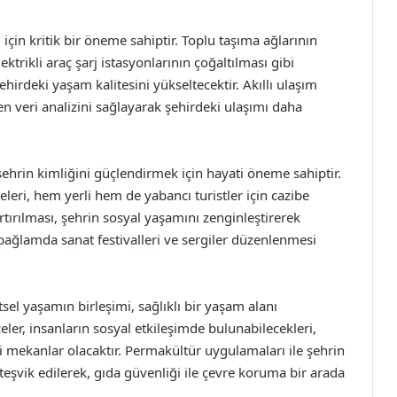
 için kritik bir öneme sahiptir. Toplu taşıma ağlarının
lektrikli araç şarj istasyonlarının çoğaltılması gibi
ehirdeki yaşam kalitesini yükseltecektir. Akıllı ulaşım
ken veri analizini sağlayarak şehirdeki ulaşımı daha
 şehrin kimliğini güçlendirmek için hayati öneme sahiptir.
leri, hem yerli hem de yabancı turistler için cazibe
artırılması, şehrin sosyal yaşamını zenginleştirerek
u bağlamda sanat festivalleri ve sergiler düzenlenmesi
ntsel yaşamın birleşimi, sağlıklı bir yaşam alanı
ler, insanların sosyal etkileşimde bulunabilecekleri,
ri mekanlar olacaktır. Permakültür uygulamaları ile şehrin
i teşvik edilerek, gıda güvenliği ile çevre koruma bir arada