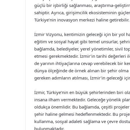
güçlü bir işbirliği sağlanması, araştırma-gelişt
sahiptir. Ayrıca, girişimcilik ekosisteminin güçl
Türkiye’nin inovasyon merkezi haline getirebilir.
İzmir Vizyonu, kentimizin geleceği için bir yol har
eğitim ve sosyal hayat gibi temel unsurlar, şeh
bağlamda, belediyeler, yerel yönetimler, sivil to
etmesi gerekmektedir. İzmir’in tarihi değerle
de yarının ihtiyaçlarına cevap verebilecek bir 
dünya ölçeğinde de örnek alınan bir şehir olma 
gereken adımların atılması, İzmir’in geleceği iç
İzmir, Türkiye’nin en büyük şehirlerinden biri ola
insana ilham vermektedir. Geleceğe yönelik planl
oldukça önemlidir. Bu bağlamda, çeşitli projeler v
şehir haline gelmesi hedeflenmektedir. Bu projel
kullanma, sosyal adaleti sağlama ve çevre dostu
bulunmaktadır.