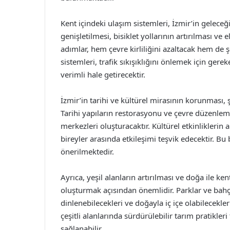
Kent içindeki ulaşım sistemleri, İzmir’in geleceği
genişletilmesi, bisiklet yollarının artırılması ve e
adımlar, hem çevre kirliliğini azaltacak hem de ş
sistemleri, trafik sıkışıklığını önlemek için gere
verimli hale getirecektir.
İzmir’in tarihi ve kültürel mirasının korunması,
Tarihi yapıların restorasyonu ve çevre düzenleme
merkezleri oluşturacaktır. Kültürel etkinliklerin 
bireyler arasında etkileşimi teşvik edecektir. B
önerilmektedir.
Ayrıca, yeşil alanların artırılması ve doğa ile ke
oluşturmak açısından önemlidir. Parklar ve bahçe
dinlenebilecekleri ve doğayla iç içe olabilecekle
çeşitli alanlarında sürdürülebilir tarım pratikler
sağlanabilir.