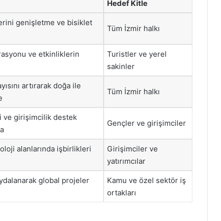
Hedef Kitle
rini genişletme ve bisiklet
Tüm İzmir halkı
rasyonu ve etkinliklerin
Turistler ve yerel
sakinler
yısını artırarak doğa ile
Tüm İzmir halkı
e
ve girişimcilik destek
Gençler ve girişimciler
ma
loji alanlarında işbirlikleri
Girişimciler ve
yatırımcılar
aydalanarak global projeler
Kamu ve özel sektör iş
ortakları