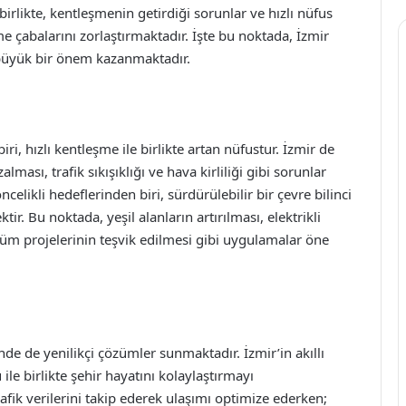
irlikte, kentleşmenin getirdiği sorunlar ve hızlı nüfus
tme çabalarını zorlaştırmaktadır. İşte bu noktada, İzmir
si büyük bir önem kazanmaktadır.
, hızlı kentleşme ile birlikte artan nüfustur. İzmir de
ması, trafik sıkışıklığı ve hava kirliliği gibi sorunlar
likli hedeflerinden biri, sürdürülebilir bir çevre bilinci
r. Bu noktada, yeşil alanların artırılması, elektrikli
şüm projelerinin teşvik edilmesi gibi uygulamalar öne
nde de yenilikçi çözümler sunmaktadır. İzmir’in akıllı
 ile birlikte şehir hayatını kolaylaştırmayı
rafik verilerini takip ederek ulaşımı optimize ederken;