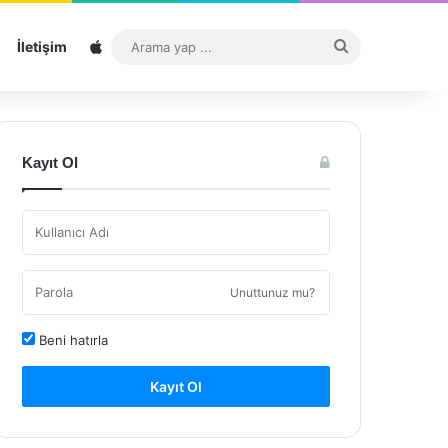
Sitemap
Arama
İletişim
yap
...
Kayıt Ol
Unuttunuz mu?
Beni hatırla
Kayıt Ol