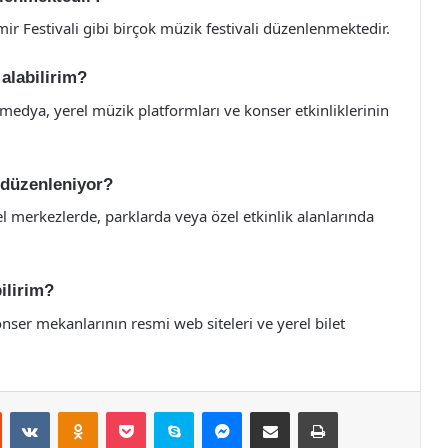
zmir Festivali gibi birçok müzik festivali düzenlenmektedir.
 alabilirim?
 medya, yerel müzik platformları ve konser etkinliklerinin
e düzenleniyor?
rel merkezlerde, parklarda veya özel etkinlik alanlarında
bilirim?
 konser mekanlarının resmi web siteleri ve yerel bilet
st
Reddit
VKontakte
Odnoklassniki
Pocket
Skype
Messenger
E-Posta ile paylaş
Yazdır