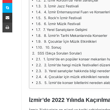
2. İzmir Kordon'da Yerel Sanatçılar
Skype
3. İzmir Jazz Festivali
4. İzmir Enternasyonal Fuarı ve Konserleri
E-Posta ile paylaş
5. Rock'n İzmir Festivali
Yazdır
6. İzmir Müzik Festivali
7. Yerel Sanatçıların Gelişimi
8. İzmir'in Tarihi Mekanlarında Konserler
9. Çocuklar İçin Müzik Etkinlikleri
10. Sonuç
SSS (Sıkça Sorulan Sorular)
1. İzmir'de en popüler konser mekanları ha
2. İzmir'de hangi müzik festivalleri düze
3. Yerel sanatçılar hakkında bilgi nereden
4. Çocuklar için müzik etkinlikleri nered
5. İzmir'de konser biletlerini nereden alab
İzmir’de 2022 Yılında Kaçırıl
İzmir, Türkiye’nin en güzel ve tarihi şehirlerinde