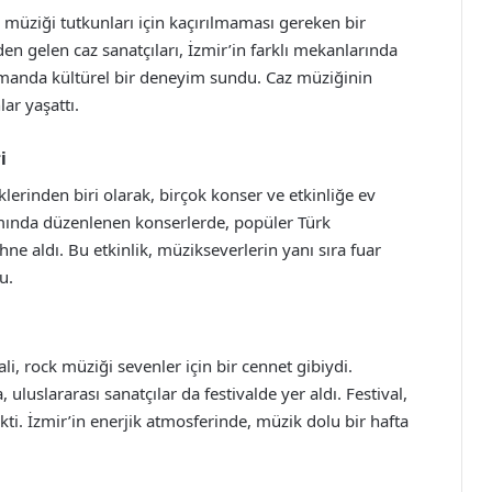
z müziği tutkunları için kaçırılmaması gereken bir
den gelen caz sanatçıları, İzmir’in farklı mekanlarında
zamanda kültürel bir deneyim sundu. Caz müziğinin
ar yaşattı.
i
klerinden biri olarak, birçok konser ve etkinliğe ev
amında düzenlenen konserlerde, popüler Türk
ahne aldı. Bu etkinlik, müzikseverlerin yanı sıra fuar
u.
li, rock müziği sevenler için bir cennet gibiydi.
 uluslararası sanatçılar da festivalde yer aldı. Festival,
ekti. İzmir’in enerjik atmosferinde, müzik dolu bir hafta