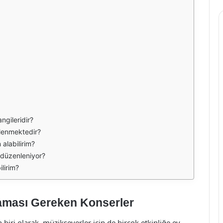
ngileridir?
nlenmektedir?
 alabilirim?
e düzenleniyor?
ilirim?
maması Gereken Konserler
n biri olarak, müzikseverler için de birçok etkinliğe ev