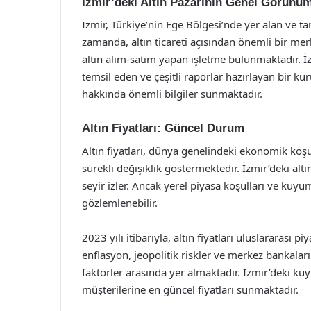
İzmir’deki Altın Pazarının Genel Görünü
İzmir, Türkiye’nin Ege Bölgesi’nde yer alan ve tari
zamanda, altın ticareti açısından önemli bir m
altın alım-satım yapan işletme bulunmaktadır. İ
temsil eden ve çeşitli raporlar hazırlayan bir kuru
hakkında önemli bilgiler sunmaktadır.
Altın Fiyatları: Güncel Durum
Altın fiyatları, dünya genelindeki ekonomik koşu
sürekli değişiklik göstermektedir. İzmir’deki altın 
seyir izler. Ancak yerel piyasa koşulları ve kuyu
gözlemlenebilir.
2023 yılı itibarıyla, altın fiyatları uluslararası
enflasyon, jeopolitik riskler ve merkez bankaların
faktörler arasında yer almaktadır. İzmir’deki ku
müşterilerine en güncel fiyatları sunmaktadır.