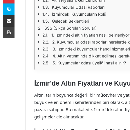
Altın Fiyatları: Güncel Durum
Skype
Kuyumcular Odası Raporları
İzmir'deki Kuyumcuların Rolü
E-Posta ile paylaş
Gelecek Beklentileri
Yazdır
SSS (Sıkça Sorulan Sorular)
1. İzmir'deki altın fiyatları nasıl belirleniyor
2. Kuyumcular odası raporları nerelerde ku
3. İzmir'deki kuyumcular hangi hizmetler
4. Altın yatırımında dikkat edilmesi gerek
5. Kuyumcular odası üyeliği nasıl alınır?
İzmir’de Altın Fiyatları ve Ku
Altın, tarih boyunca değerli bir mücevher ve yatı
büyük ve en önemli şehirlerinden biri olarak, al
pazara sahiptir. Bu makalede, İzmir’deki altın f
gelişmeler ele alınacaktır.