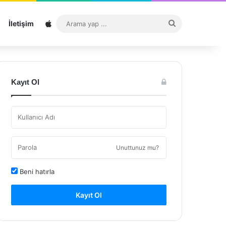
Sitemap
Arama
İletişim
yap
...
Kayıt Ol
Unuttunuz mu?
Beni hatırla
Kayıt Ol