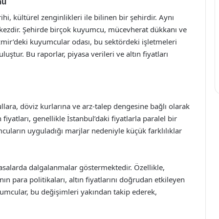
mü
hi, kültürel zenginlikleri ile bilinen bir şehirdir. Aynı
erkezdir. Şehirde birçok kuyumcu, mücevherat dükkanı ve
zmir’deki kuyumcular odası, bu sektördeki işletmeleri
luştur. Bu raporlar, piyasa verileri ve altın fiyatları
llara, döviz kurlarına ve arz-talep dengesine bağlı olarak
fiyatları, genellikle İstanbul’daki fiyatlarla paralel bir
mcuların uyguladığı marjlar nedeniyle küçük farklılıklar
 piyasalarda dalgalanmalar göstermektedir. Özellikle,
ın para politikaları, altın fiyatlarını doğrudan etkileyen
yumcular, bu değişimleri yakından takip ederek,