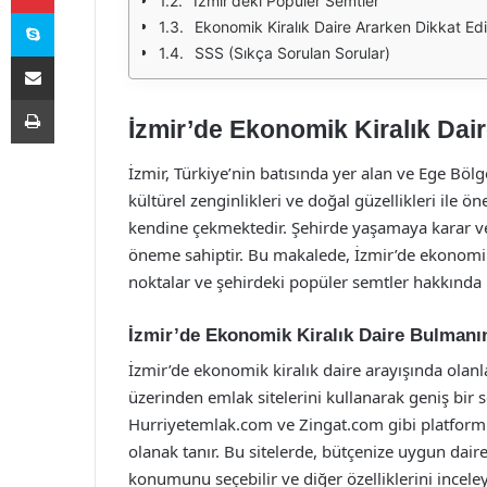
İzmir'deki Popüler Semtler
Skype
Ekonomik Kiralık Daire Ararken Dikkat Ed
SSS (Sıkça Sorulan Sorular)
E-Posta ile paylaş
Yazdır
İzmir’de Ekonomik Kiralık Dai
İzmir, Türkiye’nin batısında yer alan ve Ege Bölg
kültürel zenginlikleri ve doğal güzellikleri ile ön
kendine çekmektedir. Şehirde yaşamaya karar ver
öneme sahiptir. Bu makalede, İzmir’de ekonomik 
noktalar ve şehirdeki popüler semtler hakkında b
İzmir’de Ekonomik Kiralık Daire Bulmanın
İzmir’de ekonomik kiralık daire arayışında olanlar
üzerinden emlak sitelerini kullanarak geniş bir 
Hurriyetemlak.com ve Zingat.com gibi platformlar
olanak tanır. Bu sitelerde, bütçenize uygun dairele
konumunu seçebilir ve diğer özelliklerini inceleye