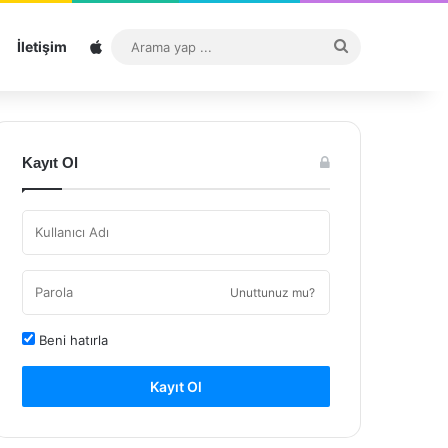
Sitemap
Arama
İletişim
yap
...
Kayıt Ol
Unuttunuz mu?
Beni hatırla
Kayıt Ol