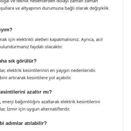
itli doğal ve teknik nedenlerden dolayı zaman zaman
oşullara ve altyapının durumuna bağlı olarak değişiklik
lıyım?
ak için elektrikli aletleri kapatmalısınız. Ayrıca, acil
 bulundurmanız faydalı olacaktır.
aha sık görülür?
lar, elektrik kesintilerinin en yaygın nedenleridir.
bini artırarak kesintilere yol açabilir.
kesintilerini azaltır mı?
 enerji bağımlılığını azaltarak elektrik kesintilerini
ar, İzmir için uygun alternatiflerdir.
bi adımlar atılabilir?