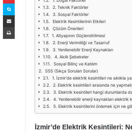
1. Doğal Faktörler
Skype
2. Teknik Faktörler
3. Sosyal Faktörler
E-Posta ile paylaş
Elektrik Kesintilerinin Etkileri
Yazdır
Çözüm Önerileri
1. Altyapının Güçlendirilmesi
2. Enerji Verimliliği ve Tasarruf
3. Yenilenebilir Enerji Kaynakları
4. Akıllı Şebekeler
Sosyal Bilinç ve Katılım
SSS (Sıkça Sorulan Sorular)
1. İzmir'de elektrik kesintileri ne sıklıkla y
2. Elektrik kesintileri sırasında ne yapmal
3. Elektrik kesintileri hangi durumlarda d
4. Yenilenebilir enerji kaynakları elektrik k
5. Elektrik kesintilerini önlemek için ne gib
İzmir’de Elektrik Kesintileri: 