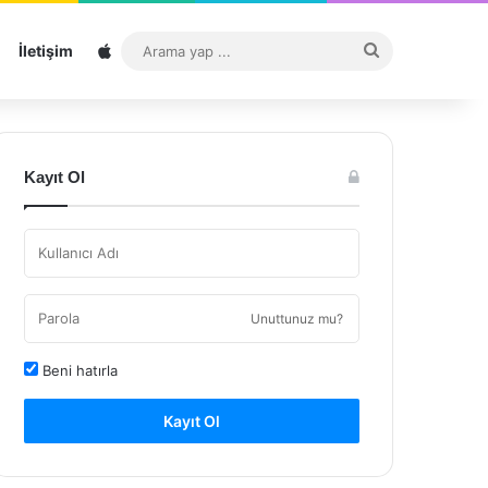
Sitemap
Arama
İletişim
yap
...
Kayıt Ol
Unuttunuz mu?
Beni hatırla
Kayıt Ol