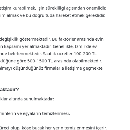
iletişim kurabilmek, işin sürekliliği açısından önemlidir.
rim almak ve bu doğrultuda hareket etmek gereklidir.
k değişiklik göstermektedir. Bu faktörler arasında evin
in kapsamı yer almaktadır. Genellikle, İzmir’de ev
klinde belirlenmektedir. Saatlik ücretler 100-200 TL
yüklüğüne göre 500-1500 TL arasında olabilmektedir.
t almayı düşündüğünüz firmalarla iletişime geçmekte
aktadır?
lıklar altında sunulmaktadır:
minlerin ve eşyaların temizlenmesi.
üreci olup, köşe bucak her yerin temizlenmesini içerir.