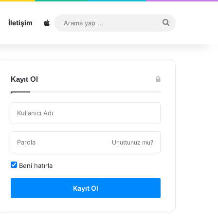
Sitemap
Arama
İletişim
yap
...
Kayıt Ol
Unuttunuz mu?
Beni hatırla
Kayıt Ol