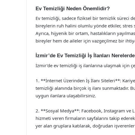
Ev Temizliği Neden Önemlidir?
Ev temizliği, sadece fiziksel bir temizlik süreci d
bireylerin ruh halini olumlu yönde etkiler, stres s
Ayrıca, hijyenik bir ortam, hastalıkların yayılma
bireyler hem de aileler için vazgeçilmez bir ihtiy
İzmir’de Ev Temizliği İş İlanları Nerelerd
İzmir’de ev temizliği iş ilanlarına ulaşmak için 
1. **İnternet Üzerinden İş İlanı Siteleri**: Kariye
temizliği alanında birçok iş ilanı sunmaktadır. 
uygun ilanlara ulaşabilirsiniz.
2. **Sosyal Medya**: Facebook, Instagram ve Li
hizmeti veren firmaların sayfalarını takip ederek
yer alan gruplara katılarak, doğrudan işverenler