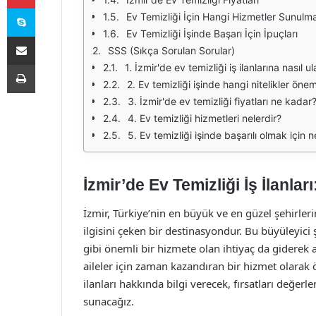
Skype
Ev Temizliği İçin Hangi Hizmetler Sunulm
Ev Temizliği İşinde Başarı İçin İpuçları
E-Posta ile paylaş
SSS (Sıkça Sorulan Sorular)
Yazdır
1. İzmir'de ev temizliği iş ilanlarına nasıl u
2. Ev temizliği işinde hangi nitelikler önem
3. İzmir'de ev temizliği fiyatları ne kadar
4. Ev temizliği hizmetleri nelerdir?
5. Ev temizliği işinde başarılı olmak için
İzmir’de Ev Temizliği İş İlanları
İzmir, Türkiye’nin en büyük ve en güzel şehirleri
ilgisini çeken bir destinasyondur. Bu büyüleyici
gibi önemli bir hizmete olan ihtiyaç da giderek ar
aileler için zaman kazandıran bir hizmet olarak 
ilanları hakkında bilgi verecek, fırsatları değerl
sunacağız.