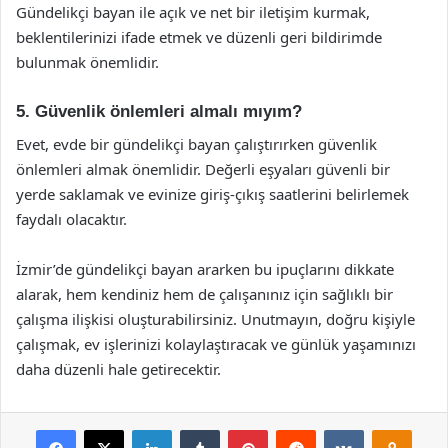
Gündelikçi bayan ile açık ve net bir iletişim kurmak,
beklentilerinizi ifade etmek ve düzenli geri bildirimde
bulunmak önemlidir.
5. Güvenlik önlemleri almalı mıyım?
Evet, evde bir gündelikçi bayan çalıştırırken güvenlik
önlemleri almak önemlidir. Değerli eşyaları güvenli bir
yerde saklamak ve evinize giriş-çıkış saatlerini belirlemek
faydalı olacaktır.
İzmir’de gündelikçi bayan ararken bu ipuçlarını dikkate
alarak, hem kendiniz hem de çalışanınız için sağlıklı bir
çalışma ilişkisi oluşturabilirsiniz. Unutmayın, doğru kişiyle
çalışmak, ev işlerinizi kolaylaştıracak ve günlük yaşamınızı
daha düzenli hale getirecektir.
Facebook
X
LinkedIn
Tumblr
Pinterest
Reddit
VKontakte
Odnok