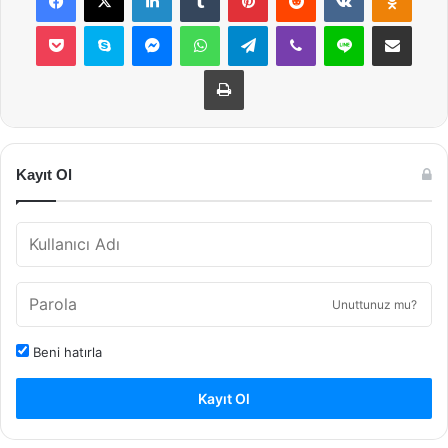
Pocket
Skype
Messenger
WhatsApp
Telegram
Viber
Line
E-Posta ile payla
Yazdır
Kayıt Ol
Unuttunuz mu?
Beni hatırla
Kayıt Ol