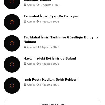
Admin
10 Ağustos 2026
Tacmahal İzmir: Eşsiz Bir Deneyim
Admin
9 Ağustos 2026
Tac Mahal İzmir: Tarihin ve Güzelliğin Buluşma
Noktası
Admin
9 Ağustos 2026
Hayalinizdeki Evi İzmir’de Bulun!
Admin
9 Ağustos 2026
İzmir Posta Kodları: Şehir Rehberi
Admin
8 Ağustos 2026
Daha Fazla Yükle