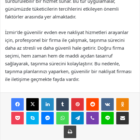
sürdürülebilir bir hizmet sunar. Bu tür uygulamalar,
günümüzde tüketicilerin tercihlerini etkileyen önemli
faktörler arasında yer almaktadır.
İzmir’de güvenilir evden eve nakliyat hizmetleri arayanlar
için, profesyonel bir firma ile çalışmak, taşınma sürecini
daha az stresli ve daha güvenli hale getirir. Doğru firma
seçimi, hem zaman hem de maddi açıdan tasarruf
sağlayarak, taşınma sürecini kolaylaştırır. Bu nedenle,
taşınma planlarınızı yaparken, güvenilir bir nakliyat firması
ile iletişime geçmekte fayda vardır.
Facebook
X
LinkedIn
Tumblr
Pinterest
Reddit
VKontakte
Odnok
Pocket
Skype
Messenger
WhatsApp
Telegram
Viber
Line
E-Posta ile payla
Yazdır