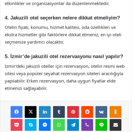
etkinlikler ve organizasyonlar da düzenlenmektedir.
4. Jakuzili otel seçerken nelere dikkat etmeliyim?
Otelin fiyatı, konumu, hizmet kalitesi, oda özellikleri ve
ekstra hizmetler gibi faktörlere dikkat etmeniz, en iyi oteli
seçmenize yardımcı olacaktır.
5. İzmir’de jakuzili otel rezervasyonu nasıl yapılır?
İzmir’deki jakuzili oteller için rezervasyon, otelin resmi web
sitesi veya popüler seyahat rezervasyon siteleri aracılığıyla
yapılabilir. Erken rezervasyon, daha uygun fiyatlar elde
etmenizi sağlayabilir.
Facebook
X
LinkedIn
Tumblr
Pinterest
Reddit
VKontakte
Odnok
Pocket
Skype
Messenger
WhatsApp
Telegram
Viber
Line
E-Posta ile payla
Yazdır