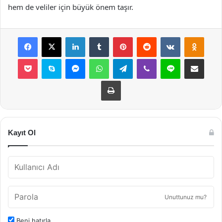
hem de veliler için büyük önem taşır.
Facebook
X
LinkedIn
Tumblr
Pinterest
Reddit
VKontakte
Odnok
Pocket
Skype
Messenger
WhatsApp
Telegram
Viber
Line
E-Posta ile payla
Yazdır
Kayıt Ol
Unuttunuz mu?
Beni hatırla