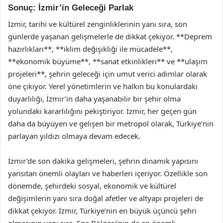
Sonuç: İzmir’in Geleceği Parlak
İzmir, tarihi ve kültürel zenginliklerinin yanı sıra, son
günlerde yaşanan gelişmelerle de dikkat çekiyor. **Deprem
hazırlıkları**, **iklim değişikliği ile mücadele**,
**ekonomik büyüme**, **sanat etkinlikleri** ve **ulaşım
projeleri**, şehrin geleceği için umut verici adımlar olarak
öne çıkıyor. Yerel yönetimlerin ve halkın bu konulardaki
duyarlılığı, İzmir’in daha yaşanabilir bir şehir olma
yolundaki kararlılığını pekiştiriyor. İzmir, her geçen gün
daha da büyüyen ve gelişen bir metropol olarak, Türkiye’nin
parlayan yıldızı olmaya devam edecek.
İzmir’de son dakika gelişmeleri, şehrin dinamik yapısını
yansıtan önemli olayları ve haberleri içeriyor. Özellikle son
dönemde, şehirdeki sosyal, ekonomik ve kültürel
değişimlerin yanı sıra doğal afetler ve altyapı projeleri de
dikkat çekiyor. İzmir, Türkiye’nin en büyük üçüncü şehri
olmasının yanı sıra, Ege Bölgesi’nin de en önemli