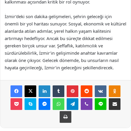
kalkınması açısından kritik bir rol oynuyor.
İzmir’deki son dakika gelişmeleri, şehrin geleceği için
önemli bir yol haritası sunuyor. Sosyal, ekonomik ve kültürel
alanlarda atılan adımlar, yerel halkın yaşam kalitesini
artırmayı hedefliyor. Ancak bu süreçte dikkat edilmesi
gereken birçok unsur var. Şeffaflık, katılımcılık ve
sürdürülebilirlik, İzmir’in gelişiminde anahtar kavramlar
olarak öne çıkıyor. Gelecek dönemde, bu unsurların nasıl
hayata geçirileceği, İzmir’in geleceğini şekillendirecek.
Facebook
X
LinkedIn
Tumblr
Pinterest
Reddit
VKontakte
Odnok
Pocket
Skype
Messenger
WhatsApp
Telegram
Viber
Line
E-Posta ile payla
Yazdır