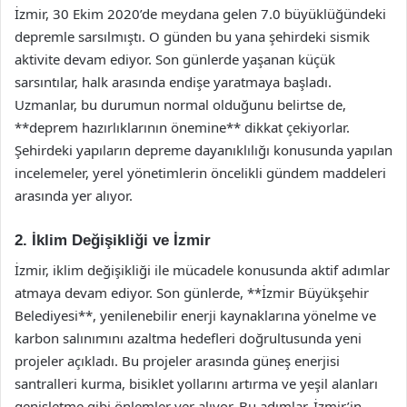
İzmir, 30 Ekim 2020’de meydana gelen 7.0 büyüklüğündeki
depremle sarsılmıştı. O günden bu yana şehirdeki sismik
aktivite devam ediyor. Son günlerde yaşanan küçük
sarsıntılar, halk arasında endişe yaratmaya başladı.
Uzmanlar, bu durumun normal olduğunu belirtse de,
**deprem hazırlıklarının önemine** dikkat çekiyorlar.
Şehirdeki yapıların depreme dayanıklılığı konusunda yapılan
incelemeler, yerel yönetimlerin öncelikli gündem maddeleri
arasında yer alıyor.
2. İklim Değişikliği ve İzmir
İzmir, iklim değişikliği ile mücadele konusunda aktif adımlar
atmaya devam ediyor. Son günlerde, **İzmir Büyükşehir
Belediyesi**, yenilenebilir enerji kaynaklarına yönelme ve
karbon salınımını azaltma hedefleri doğrultusunda yeni
projeler açıkladı. Bu projeler arasında güneş enerjisi
santralleri kurma, bisiklet yollarını artırma ve yeşil alanları
genişletme gibi önlemler yer alıyor. Bu adımlar, İzmir’in