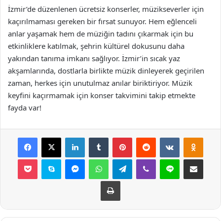
İzmir’de düzenlenen ücretsiz konserler, müzikseverler için
kaçırılmaması gereken bir fırsat sunuyor. Hem eğlenceli
anlar yaşamak hem de müziğin tadını çıkarmak için bu
etkinliklere katılmak, şehrin kültürel dokusunu daha
yakından tanıma imkanı sağlıyor. İzmir’in sıcak yaz
akşamlarında, dostlarla birlikte müzik dinleyerek geçirilen
zaman, herkes için unutulmaz anılar biriktiriyor. Müzik
keyfini kaçırmamak için konser takvimini takip etmekte
fayda var!
Facebook
X
LinkedIn
Tumblr
Pinterest
Reddit
VKontakte
Odnok
Pocket
Skype
Messenger
WhatsApp
Telegram
Viber
Line
E-Posta ile payla
Yazdır