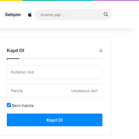
Sitemap
Arama
İletişim
yap
...
Kayıt Ol
Unuttunuz mu?
Beni hatırla
Kayıt Ol