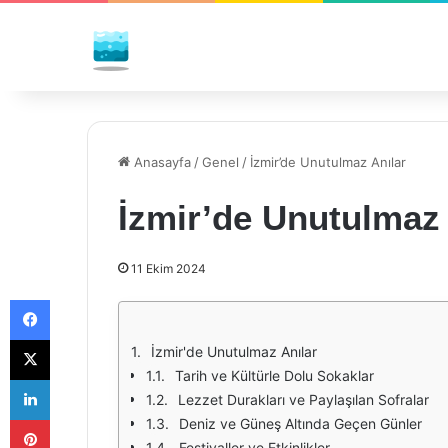
Anasayfa
/
Genel
/
İzmir’de Unutulmaz Anılar
İzmir’de Unutulmaz 
11 Ekim 2024
Facebook
X
İzmir'de Unutulmaz Anılar
Tarih ve Kültürle Dolu Sokaklar
LinkedIn
Lezzet Durakları ve Paylaşılan Sofralar
Pinterest
Deniz ve Güneş Altında Geçen Günler
Festivaller ve Etkinlikler