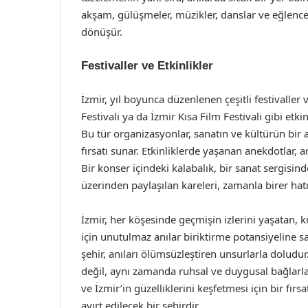
akşam, gülüşmeler, müzikler, danslar ve eğlencel
dönüşür.
Festivaller ve Etkinlikler
İzmir, yıl boyunca düzenlenen çeşitli festivaller 
Festivali ya da İzmir Kısa Film Festivali gibi etkin
Bu tür organizasyonlar, sanatın ve kültürün bir 
fırsatı sunar. Etkinliklerde yaşanan anekdotlar, ar
Bir konser içindeki kalabalık, bir sanat sergisi
üzerinden paylaşılan kareleri, zamanla birer hatır
İzmir, her köşesinde geçmişin izlerini yaşatan, kü
için unutulmaz anılar biriktirme potansiyeline sah
şehir, anıları ölümsüzleştiren unsurlarla doludur
değil, aynı zamanda ruhsal ve duygusal bağlarla 
ve İzmir’in güzelliklerini keşfetmesi için bir fırs
ayırt edilecek bir şehirdir.