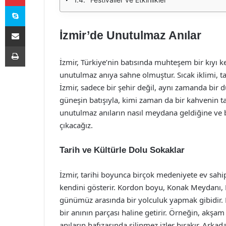
Skype
E-Posta ile paylaş
İzmir’de Unutulmaz Anılar
Yazdır
İzmir, Türkiye’nin batısında muhteşem bir kıyı k
unutulmaz anıya sahne olmuştur. Sıcak iklimi, ta
İzmir, sadece bir şehir değil, aynı zamanda bir 
güneşin batışıyla, kimi zaman da bir kahvenin 
unutulmaz anıların nasıl meydana geldiğine ve bu
çıkacağız.
Tarih ve Kültürle Dolu Sokaklar
İzmir, tarihi boyunca birçok medeniyete ev sahipl
kendini gösterir. Kordon boyu, Konak Meydanı,
günümüz arasında bir yolculuk yapmak gibidir. B
bir anının parçası haline getirir. Örneğin, akşa
anıların hafızasında silinmez izler bırakır. Arka