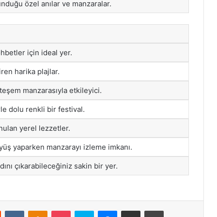
nduğu özel anılar ve manzaralar.
hbetler için ideal yer.
iren harika plajlar.
eşem manzarasıyla etkileyici.
e dolu renkli bir festival.
lan yerel lezzetler.
yüş yaparken manzarayı izleme imkanı.
ını çıkarabileceğiniz sakin bir yer.
st
Reddit
VKontakte
Odnoklassniki
Pocket
Skype
Messenger
E-Posta ile paylaş
Yazdır