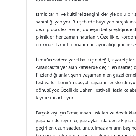
İzmir, tarihi ve kültürel zenginlikleriyle dolu bi
sahipliği yapıyor. Bu şehirde büyüyen birçok insa
gezilip görülesi yerler, güneşin batışı eşliğinde 
piknikler, her zaman hatırlanır. Özellikle, Kor
oturmak, İzmirli olmanın bir ayrıcalığı gibi hissed
İzmir’in sadece yerel halk için değil, ziyaretçile
Alsancak’ta yer alan kafelerde geçirilen saatler, 
filizlendiği anlar, şehri yaşamanın en güzel örne
festivaller, İzmir’in sosyal hayatını renklendiriyor
dönüşüyor. Özellikle Bahar Festivali, fazla kala
kıymetini artırıyor.
Birçok kişi için İzmir, insan ilişkileri ve dostlukl
yaşanan deneyimler, yaz aylarında deniz kıyısın
geçirilen uzun saatler, unutulmaz anıların başınd
bir parçası olmak ister ve birçok insan burada ka