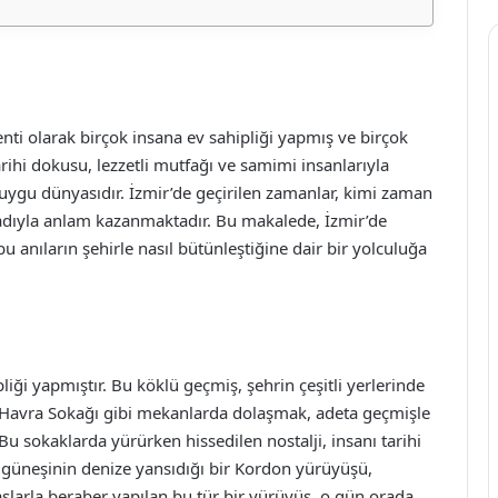
enti olarak birçok insana ev sahipliği yapmış ve birçok
rihi dokusu, lezzetli mutfağı ve samimi insanlarıyla
duygu dünyasıdır. İzmir’de geçirilen zamanlar, kimi zaman
tadıyla anlam kazanmaktadır. Bu makalede, İzmir’de
 anıların şehirle nasıl bütünleştiğine dair bir yolculuğa
iği yapmıştır. Bu köklü geçmiş, şehrin çeşitli yerlerinde
 Havra Sokağı gibi mekanlarda dolaşmak, adeta geçmişle
u sokaklarda yürürken hissedilen nostalji, insanı tarihi
m güneşinin denize yansıdığı bir Kordon yürüyüşü,
daşlarla beraber yapılan bu tür bir yürüyüş, o gün orada