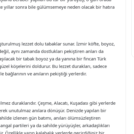
te yıllar sonra bile gülümsemeye neden olacak bir hatıra
uşturulmuş lezzet dolu tabaklar sunar. İzmir köfte, boyoz,
değil, aynı zamanda dostlukları pekiştiren anları da
aşılacak bir tabak boyoz ya da yanına bir fincan Türk
zel köşelerini doldurur. Bu lezzet durakları, sadece
 bağlarının ve anıların pekiştiği yerlerdir.
ilmez duraklarıdır. Çeşme, Alacatı, Kuşadası gibi yerlerde
şerek unutulmaz anılara dönüşür. Denizde yapılan bir
ilde izlenen gün batımı, anıları ölümsüzleştiren
angal partileri ya da sahilde yürüyüşler, arkadaşlıkları
r. Özellikle yazın kalabalık yerlerde geçirdiğiniz bir