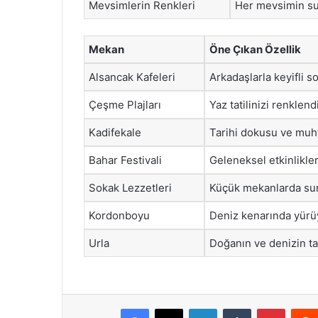
Mevsimlerin Renkleri
Her mevsimin su
Mekan
Öne Çıkan Özellik
Alsancak Kafeleri
Arkadaşlarla keyifli so
Çeşme Plajları
Yaz tatilinizi renklend
Kadifekale
Tarihi dokusu ve muht
Bahar Festivali
Geleneksel etkinliklerl
Sokak Lezzetleri
Küçük mekanlarda sunu
Kordonboyu
Deniz kenarında yürü
Urla
Doğanın ve denizin tad
Facebook
X
LinkedIn
Tumblr
Pintere