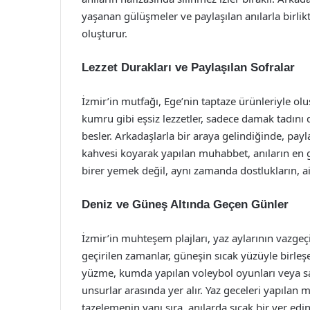
yaşanan gülüşmeler ve paylaşılan anılarla birlik
oluşturur.
Lezzet Durakları ve Paylaşılan Sofralar
İzmir’in mutfağı, Ege’nin taptaze ürünleriyle ol
kumru gibi eşsiz lezzetler, sadece damak tadını 
besler. Arkadaşlarla bir araya gelindiğinde, payl
kahvesi koyarak yapılan muhabbet, anıların en gü
birer yemek değil, aynı zamanda dostlukların, aile
Deniz ve Güneş Altında Geçen Günler
İzmir’in muhteşem plajları, yaz aylarının vazgeç
geçirilen zamanlar, güneşin sıcak yüzüyle birle
yüzme, kumda yapılan voleybol oyunları veya sah
unsurlar arasında yer alır. Yaz geceleri yapılan m
tazelemenin yanı sıra, anılarda sıcak bir yer edini