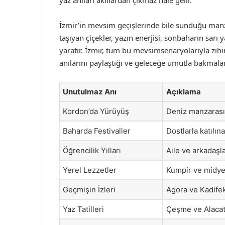
yaz anıları akıllardan çıkmaz hale gelir.
İzmir’in mevsim geçişlerinde bile sunduğu manza
taşıyan çiçekler, yazın enerjisi, sonbaharın sarı 
yaratır. İzmir, tüm bu mevsimsenaryolarıyla zihin
anılarını paylaştığı ve geleceğe umutla bakmalar
Unutulmaz Anı
Açıklama
Kordon’da Yürüyüş
Deniz manzarasın
Baharda Festivaller
Dostlarla katılın
Öğrencilik Yılları
Aile ve arkadaşla
Yerel Lezzetler
Kumpir ve midye 
Geçmişin İzleri
Agora ve Kadifek
Yaz Tatilleri
Çeşme ve Alacatı