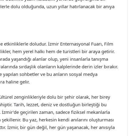
erle dolu olduğunda, uzun yıllar hatırlanacak bir anıya
ve etkinliklerle doludur. İzmir Enternasyonal Fuarı, Film
likler, hem yerel halkı hem de turistleri bir araya getirir.
arada yaşandığı alanlar olup, yeni insanlarla tanışma
alarında sırdaşlık olanların kalplerinde derin izler bırakır.
nde yapılan sohbetler ve bu anların sosyal medya
a haline gelir.
ltürel zenginlikleriyle dolu bir şehir olarak, her birey
iptir. Tarih, lezzet, deniz ve dostluğun birleştiği bu
. İzmir’de geçirilen zaman, sadece fiziksel mekanlarla
şekillenir. Bu yaz, herkesin kendi anılarını oluşturması
attır. İzmir, bir gün değil, her gün yaşanacak, her anısıyla