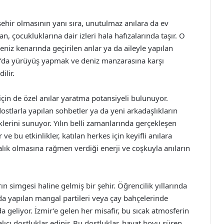
r şehir olmasının yanı sıra, unutulmaz anılara da ev
n, çocukluklarına dair izleri hala hafızalarında taşır. O
deniz kenarında geçirilen anlar ya da aileyle yapılan
don’da yürüyüş yapmak ve deniz manzarasına karşı
ilir.
r için de özel anılar yaratma potansiyeli bulunuyor.
dostlarla yapılan sohbetler ya da yeni arkadaşlıkların
klerini sunuyor. Yılın belli zamanlarında gerçekleşen
 ve bu etkinlikler, katılan herkes için keyifli anılara
balık olmasına rağmen verdiği enerji ve coşkuyla anıların
arın simgesi haline gelmiş bir şehir. Öğrencilik yıllarında
da yapılan mangal partileri veya çay bahçelerinde
a geliyor. İzmir’e gelen her misafir, bu sıcak atmosferin
lıcı dostluklar edinir. Bu dostluklar, hayat boyu süren