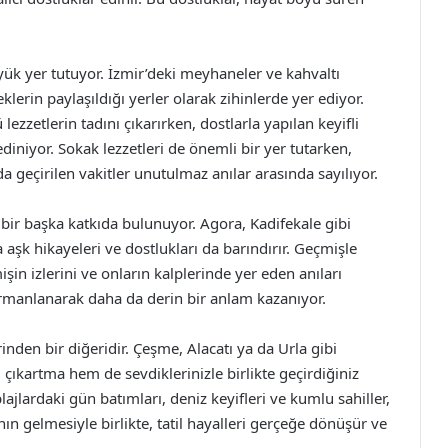
yük yer tutuyor. İzmir’deki meyhaneler ve kahvaltı
klerin paylaşıldığı yerler olarak zihinlerde yer ediyor.
zzetlerin tadını çıkarırken, dostlarla yapılan keyifli
 ediniyor. Sokak lezzetleri de önemli bir yer tutarken,
a geçirilen vakitler unutulmaz anılar arasında sayılıyor.
 bir başka katkıda bulunuyor. Agora, Kadifekale gibi
a aşk hikayeleri ve dostlukları da barındırır. Geçmişle
şin izlerini ve onların kalplerinde yer eden anıları
harmanlanarak daha da derin bir anlam kazanıyor.
inden bir diğeridir. Çeşme, Alacatı ya da Urla gibi
ı çıkartma hem de sevdiklerinizle birlikte geçirdiğiniz
ajlardaki gün batımları, deniz keyifleri ve kumlu sahiller,
nın gelmesiyle birlikte, tatil hayalleri gerçeğe dönüşür ve