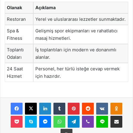
Olanak
Açıklama
Restoran
Yerel ve uluslararası lezzetler sunmaktadır.
Spa &
Gelişmiş spor ekipmanları ve rahatlatıcı
Fitness
masaj hizmetleri.
Toplantı
İş toplantıları için modern ve donanımlı
Odaları
alanlar.
24 Saat
Personel, her türlü isteğe cevap vermek
Hizmet
için hazırdır.
Facebook
X
LinkedIn
Tumblr
Pinterest
Reddit
VKontakte
Odnok
Pocket
Skype
Messenger
WhatsApp
Telegram
Viber
Line
E-Posta ile payla
Yazdır