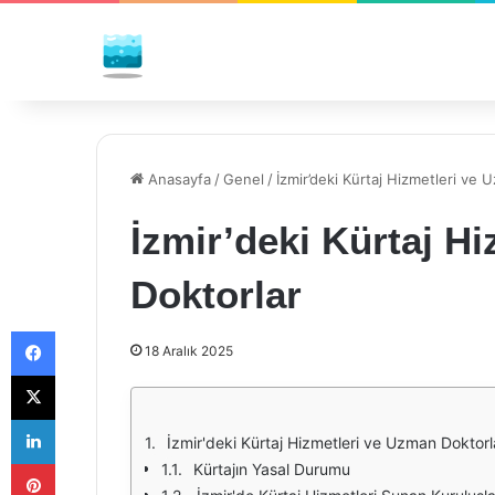
Anasayfa
/
Genel
/
İzmir’deki Kürtaj Hizmetleri ve 
İzmir’deki Kürtaj H
Doktorlar
Facebook
18 Aralık 2025
X
LinkedIn
İzmir'deki Kürtaj Hizmetleri ve Uzman Doktorl
Pinterest
Kürtajın Yasal Durumu