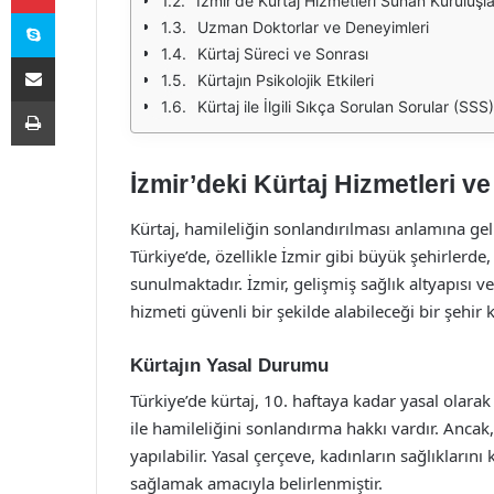
İzmir'de Kürtaj Hizmetleri Sunan Kuruluşla
Skype
Uzman Doktorlar ve Deneyimleri
Kürtaj Süreci ve Sonrası
E-Posta ile paylaş
Kürtajın Psikolojik Etkileri
Yazdır
Kürtaj ile İlgili Sıkça Sorulan Sorular (SSS)
İzmir’deki Kürtaj Hizmetleri 
Kürtaj, hamileliğin sonlandırılması anlamına gelir
Türkiye’de, özellikle İzmir gibi büyük şehirlerde,
sunulmaktadır. İzmir, gelişmiş sağlık altyapısı 
hizmeti güvenli bir şekilde alabileceği bir şehi
Kürtajın Yasal Durumu
Türkiye’de kürtaj, 10. haftaya kadar yasal olarak
ile hamileliğini sonlandırma hakkı vardır. Ancak,
yapılabilir. Yasal çerçeve, kadınların sağlıkların
sağlamak amacıyla belirlenmiştir.