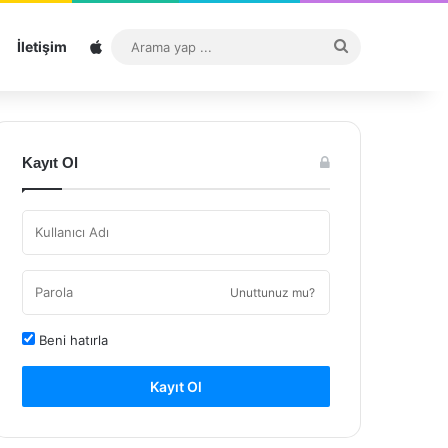
Sitemap
Arama
İletişim
yap
...
Kayıt Ol
Unuttunuz mu?
Beni hatırla
Kayıt Ol