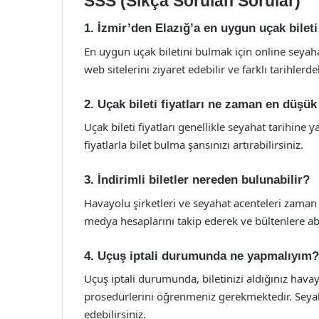
SSS (Sıkça Sorulan Sorular)
1. İzmir’den Elazığ’a en uygun uçak bilet
En uygun uçak biletini bulmak için online seyahat
web sitelerini ziyaret edebilir ve farklı tarihlerdek
2. Uçak bileti fiyatları ne zaman en düşük
Uçak bileti fiyatları genellikle seyahat tarihine
fiyatlarla bilet bulma şansınızı artırabilirsiniz.
3. İndirimli biletler nereden bulunabilir?
Havayolu şirketleri ve seyahat acenteleri zaman
medya hesaplarını takip ederek ve bültenlere a
4. Uçuş iptali durumunda ne yapmalıyım?
Uçuş iptali durumunda, biletinizi aldığınız havayo
prosedürlerini öğrenmeniz gerekmektedir. Seyaha
edebilirsiniz.