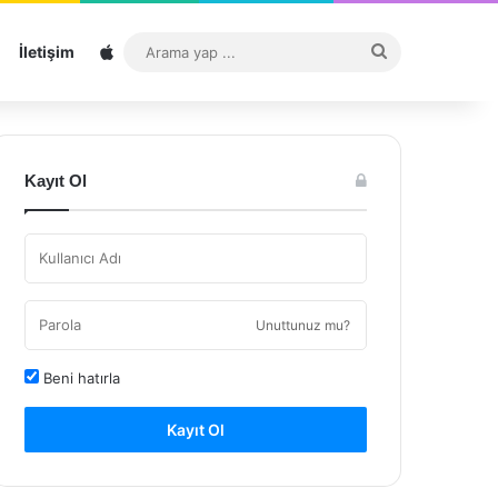
Sitemap
Arama
İletişim
yap
...
Kayıt Ol
Unuttunuz mu?
Beni hatırla
Kayıt Ol