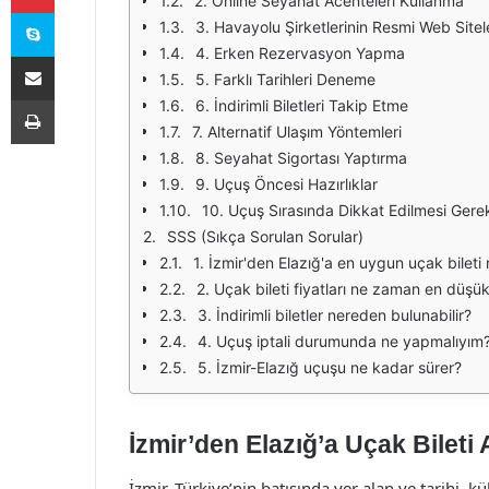
2. Online Seyahat Acenteleri Kullanma
Skype
3. Havayolu Şirketlerinin Resmi Web Sitel
4. Erken Rezervasyon Yapma
E-Posta ile paylaş
5. Farklı Tarihleri Deneme
Yazdır
6. İndirimli Biletleri Takip Etme
7. Alternatif Ulaşım Yöntemleri
8. Seyahat Sigortası Yaptırma
9. Uçuş Öncesi Hazırlıklar
10. Uçuş Sırasında Dikkat Edilmesi Gere
SSS (Sıkça Sorulan Sorular)
1. İzmir'den Elazığ'a en uygun uçak bileti 
2. Uçak bileti fiyatları ne zaman en düşük
3. İndirimli biletler nereden bulunabilir?
4. Uçuş iptali durumunda ne yapmalıyım
5. İzmir-Elazığ uçuşu ne kadar sürer?
İzmir’den Elazığ’a Uçak Bileti 
İzmir, Türkiye’nin batısında yer alan ve tarihi, kül