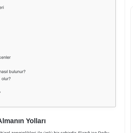
eri
kenler
nasıl bulunur?
 olur?
?
Almanın Yolları
türel zenginlikleri ile ünlü bir şehirdir. Elazığ ise Doğu