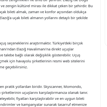
e zengin kültürel mirası ile dikkat çeken bir şehirdir. Bu
 uçak bileti almak, zaman ve konfor açısından oldukça
lazığ’a uçak bileti almanın yollarını detaylı bir şekilde
uçuş seçeneklerini araştırmaktır. Türkiye’deki birçok
anı’ndan Elazığ Havalimanı’na direkt uçuşlar
 talebe bağlı olarak değişiklik gösterebilir. Uçuş
çmek için havayolu şirketlerinin resmi web sitelerini
ime geçebilirsiniz.
n en pratik yollardan biridir. Skyscanner, Momondo,
şirketlerinin uçuşlarını karşılaştırmanıza olanak tanır.
eleyebilir, fiyatları karşılaştırabilir ve en uygun bileti
el indirimler ve kampanyalar sunarak tasarruf etmenize