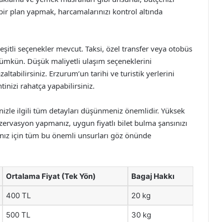
ı bir plan yapmak, harcamalarınızı kontrol altında
şitli seçenekler mevcut. Taksi, özel transfer veya otobüs
mümkün. Düşük maliyetli ulaşım seçeneklerini
ltabilirsiniz. Erzurum’un tarihi ve turistik yerlerini
inizi rahatça yapabilirsiniz.
inizle ilgili tüm detayları düşünmeniz önemlidir. Yüksek
zervasyon yapmanız, uygun fiyatlı bilet bulma şansınızı
manız için tüm bu önemli unsurları göz önünde
Ortalama Fiyat (Tek Yön)
Bagaj Hakkı
400 TL
20 kg
500 TL
30 kg