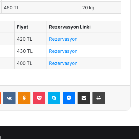
450 TL
20 kg
Fiyat
Rezervasyon Linki
420 TL
Rezervasyon
430 TL
Rezervasyon
400 TL
Rezervasyon
st
Reddit
VKontakte
Odnoklassniki
Pocket
Skype
Messenger
E-Posta ile paylaş
Yazdır
t