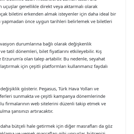
 uçuşlar genellikle direkt veya aktarmalı olarak
uçak biletini erkenden almak isteyenler için daha ideal bir
zı yapmadan önce uygun tarihleri belirlemek ve biletleri
ervasyon durumlarına bağlı olarak değişkenlik
 tatil dönemleri, bilet fiyatlarını etkileyebilir. Kış
 Erzurum’a olan talep artabilir. Bu nedenle, seyahat
aştırmak için çeşitli platformları kullanmanız faydalı
 değişiklik gösterir. Pegasus, Türk Hava Yolları ve
seferleri sunmakta ve çeşitli kampanya dönemlerinde
u firmalarının web sitelerini düzenli takip etmek ve
ma şansınızı artıracaktır.
 daha bütçeli hale getirmek için diğer masrafları da göz
aklama ve yemek masrafları gibi unsurlar, bütçenizi