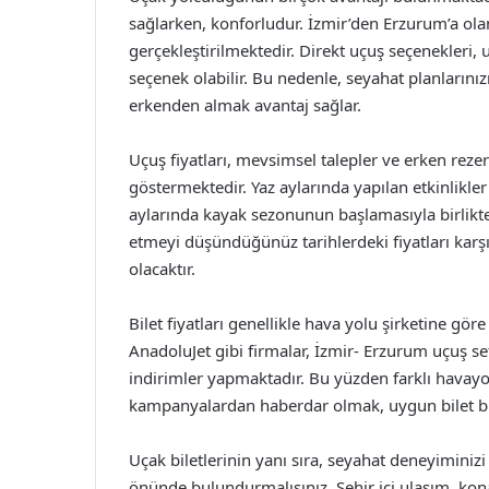
sağlarken, konforludur. İzmir’den Erzurum’a olan
gerçekleştirilmektedir. Direkt uçuş seçenekleri, 
seçenek olabilir. Bu nedenle, seyahat planlarını
erkenden almak avantaj sağlar.
Uçuş fiyatları, mevsimsel talepler ve erken rez
göstermektedir. Yaz aylarında yapılan etkinlikler ve
aylarında kayak sezonunun başlamasıyla birlikte
etmeyi düşündüğünüz tarihlerdeki fiyatları karşıl
olacaktır.
Bilet fiyatları genellikle hava yolu şirketine göre
AnadoluJet gibi firmalar, İzmir- Erzurum uçuş 
indirimler yapmaktadır. Bu yüzden farklı havayol
kampanyalardan haberdar olmak, uygun bilet bul
Uçak biletlerinin yanı sıra, seyahat deneyiminizi
önünde bulundurmalısınız. Şehir içi ulaşım, kon