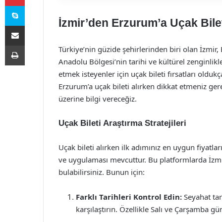
Skype
İzmir’den Erzurum’a Uçak Bileti
E-Posta ile paylaş
Yazdır
Türkiye’nin güzide şehirlerinden biri olan İzmir, 
Anadolu Bölgesi’nin tarihi ve kültürel zenginlikl
etmek isteyenler için uçak bileti fırsatları oldu
Erzurum’a uçak bileti alırken dikkat etmeniz gere
üzerine bilgi vereceğiz.
Uçak Bileti Araştırma Stratejileri
Uçak bileti alırken ilk adımınız en uygun fiyatlar
ve uygulaması mevcuttur. Bu platformlarda İzmir
bulabilirsiniz. Bunun için:
Farklı Tarihleri Kontrol Edin:
Seyahat tari
karşılaştırın. Özellikle Salı ve Çarşamba gü