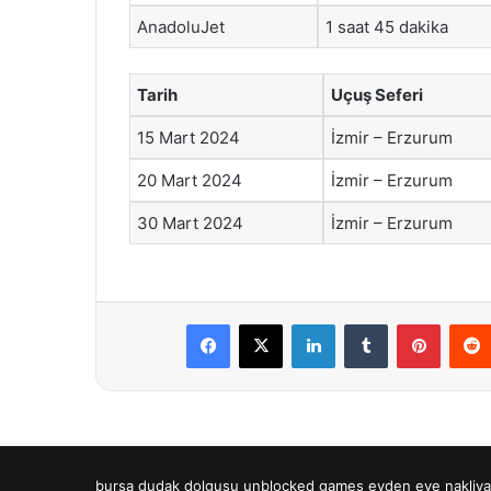
AnadoluJet
1 saat 45 dakika
Tarih
Uçuş Seferi
15 Mart 2024
İzmir – Erzurum
20 Mart 2024
İzmir – Erzurum
30 Mart 2024
İzmir – Erzurum
Facebook
X
LinkedIn
Tumblr
Pintere
bursa dudak dolgusu
unblocked games
evden eve nakliya