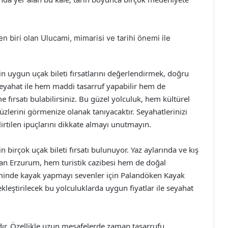
 biri olan Ulucami, mimarisi ve tarihi önemi ile
n uygun uçak bileti fırsatlarını değerlendirmek, doğru
 seyahat ile hem maddi tasarruf yapabilir hem de
e fırsatı bulabilirsiniz. Bu güzel yolculuk, hem kültürel
zlerini görmenize olanak tanıyacaktır. Seyahatlerinizi
lirtilen ipuçlarını dikkate almayı unutmayın.
 birçok uçak bileti fırsatı bulunuyor. Yaz aylarında ve kış
nan Erzurum, hem turistik cazibesi hem de doğal
öneminde kayak yapmayı sevenler için Palandöken Kayak
leştirilecek bu yolculuklarda uygun fiyatlar ile seyahat
ır. Özellikle uzun mesafelerde zaman tasarrufu