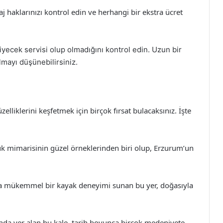
 haklarınızı kontrol edin ve herhangi bir ekstra ücret
yecek servisi olup olmadığını kontrol edin. Uzun bir
lmayı düşünebilirsiniz.
elliklerini keşfetmek için birçok fırsat bulacaksınız. İşte
k mimarisinin güzel örneklerinden biri olup, Erzurum’un
a mükemmel bir kayak deneyimi sunan bu yer, doğasıyla
nda yer alan bu kale, tarih boyunca birçok medeniyete