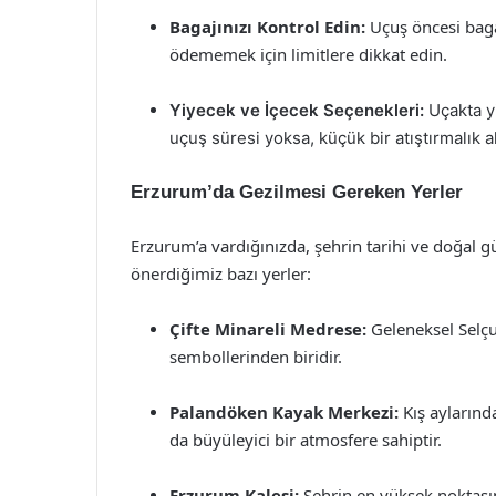
Bagajınızı Kontrol Edin:
Uçuş öncesi bagaj
ödememek için limitlere dikkat edin.
Yiyecek ve İçecek Seçenekleri:
Uçakta yi
uçuş süresi yoksa, küçük bir atıştırmalık a
Erzurum’da Gezilmesi Gereken Yerler
Erzurum’a vardığınızda, şehrin tarihi ve doğal güz
önerdiğimiz bazı yerler:
Çifte Minareli Medrese:
Geleneksel Selçu
sembollerinden biridir.
Palandöken Kayak Merkezi:
Kış aylarınd
da büyüleyici bir atmosfere sahiptir.
Erzurum Kalesi:
Şehrin en yüksek noktası