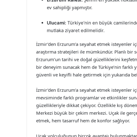
ev sahipliği yapmıştır.
Ulucami:
Türkiye’nin en büyük camilerinden
mutlaka ziyaret edilmelidir.
İzmir’den Erzurum’a seyahat etmek isteyenler içi
araştırma stratejileri ile mümkündür. Planlı bir
Erzurum’un tarihi ve doğal güzelliklerini keşfetm
bir deneyim sunacak hem de Türkiye’nin farklı yü
güvenli ve keyifli hale getirmek için yukarıda be
İzmir’den Erzurum’a seyahat etmek isteyenler için
mevsiminde farklı programlar ve etkinlikler su
güzellikleriyle dikkat çekiyor. Özellikle kış d
Merkezi büyük bir çekim merkezi. Uçak ile gerçek
etmek, hem tasarruf hem de konfor sağlıyor.
Uçak yolculuğunun birçok avantajı bulunmaktad