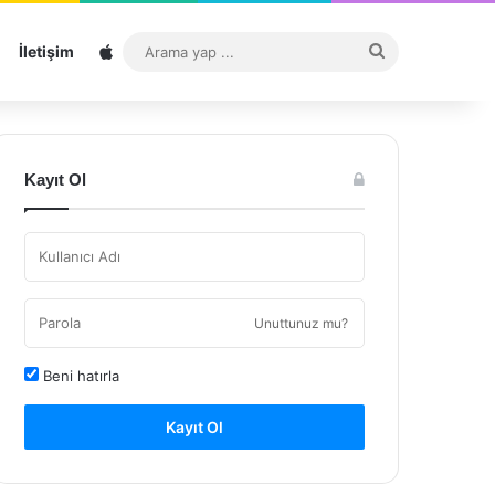
Sitemap
Arama
İletişim
yap
...
Kayıt Ol
Unuttunuz mu?
Beni hatırla
Kayıt Ol