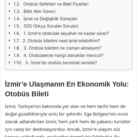
Otobüs Seferleri ve Bilet Fiyatları
Bilet Alım Süreci
İptal ve Değişiklik Süreçleri
SSS (Sıkça Sorulan Sorular)
1. İzmir'e otobüsle seyahat ne kadar sürer?
2. Otobüs biletimi nasıl iptal edebilirim?
3. Otobüs biletimi ne zaman almalıyım?
4. Otobüslerde hangi olanaklar mevcut?
5. İzmir'de otobüs terminali nerede?
İzmir’e Ulaşmanın En Ekonomik Yolu:
Otobüs Bileti
İzmir, Türkiye’nin batısında yer alan ve hem tarihi hem de
doğal güzellikleriyle ünlü bir şehirdir. Ege Bölgesi’nin incisi
olarak adlandırılan İzmir, hem yerli hem de yabancı turistler
için cazip bir destinasyondur. Ancak, İzmir’e ulaşım söz
konusu olduğunda, maliyetler önemli bir faktördür. Bu