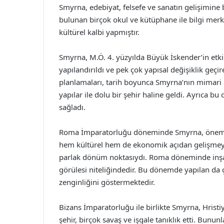
Smyrna, edebiyat, felsefe ve sanatın gelişimin
bulunan birçok okul ve kütüphane ile bilgi merke
kültürel kalbi yapmıştır.
Smyrna, M.Ö. 4. yüzyılda Büyük İskender’in etkisi
yapılandırıldı ve pek çok yapısal değişiklik ge
planlamaları, tarih boyunca Smyrna’nın mimari güz
yapılar ile dolu bir şehir haline geldi. Ayrıca 
sağladı.
Roma İmparatorluğu döneminde Smyrna, önemli b
hem kültürel hem de ekonomik açıdan gelişmeye
parlak dönüm noktasıydı. Roma döneminde inşa e
görülesi niteliğindedir. Bu dönemde yapılan da ç
zenginliğini göstermektedir.
Bizans İmparatorluğu ile birlikte Smyrna, Hristi
şehir, birçok savaş ve işgale tanıklık etti. Bunun