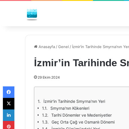
Anasayfa
/
Genel
/
İzmir’in Tarihinde Smyrna’nın Yer
İzmir’in Tarihinde S
29 Ekim 2024
Facebook
X
İzmir'in Tarihinde Smyrna'nın Yeri
Smyrna'nın Kökenleri
LinkedIn
Tarihi Dönemler ve Medeniyetler
Pinterest
Geç Orta Çağ ve Osmanlı Dönemi
İzmir'in Günümüzdeki Yeri