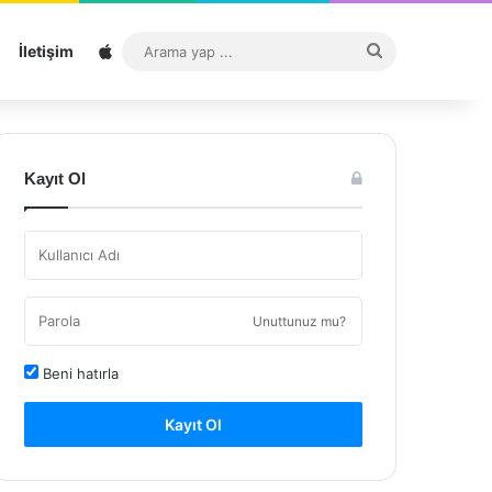
Sitemap
Arama
İletişim
yap
...
Kayıt Ol
Unuttunuz mu?
Beni hatırla
Kayıt Ol