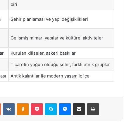
biri
a
Şehir planlaması ve yapı değişiklikleri
Gelişmiş mimari yapılar ve kültürel aktiviteler
ar
Kurulan kiliseler, askeri baskılar
Ticaretin yoğun olduğu şehir, farklı etnik gruplar
ası
Antik kalıntılar ile modern yaşam iç içe
st
Reddit
VKontakte
Odnoklassniki
Pocket
Skype
Messenger
E-Posta ile paylaş
Yazdır