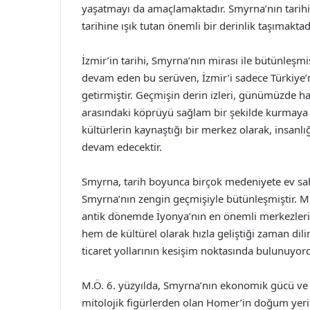
yaşatmayı da amaçlamaktadır. Smyrna’nın tarihi,
tarihine ışık tutan önemli bir derinlik taşımaktad
İzmir’in tarihi, Smyrna’nın mirası ile bütünle
devam eden bu serüven, İzmir’i sadece Türkiye’n
getirmiştir. Geçmişin derin izleri, günümüzde h
arasındaki köprüyü sağlam bir şekilde kurmaya 
kültürlerin kaynaştığı bir merkez olarak, insanlı
devam edecektir.
Smyrna, tarih boyunca birçok medeniyete ev sahip
Smyrna’nın zengin geçmişiyle bütünleşmiştir. M
antik dönemde İyonya’nın en önemli merkezleri
hem de kültürel olarak hızla geliştiği zaman dil
ticaret yollarının kesişim noktasında bulunuyord
M.Ö. 6. yüzyılda, Smyrna’nın ekonomik gücü ve 
mitolojik figürlerden olan Homer’in doğum yeri 