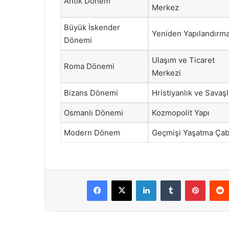
Antik Dönem
Merkez
Büyük İskender
Yeniden Yapılandırm
Dönemi
Ulaşım ve Ticaret
Roma Dönemi
Merkezi
Bizans Dönemi
Hristiyanlık ve Savaşl
Osmanlı Dönemi
Kozmopolit Yapı
Modern Dönem
Geçmişi Yaşatma Çab
Facebook
X
LinkedIn
Tumblr
Pintere