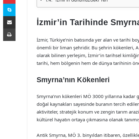
Skype
E-Posta ile paylaş
İzmir’in Tarihinde Smyrna
Yazdır
İzmir, Türkiye’nin batısında yer alan ve tarihi b
önemli bir liman şehridir. Bu şehrin kökenleri,
olarak bilinen yerleşim, İzmir’in tarihsel kimliği
tarihi, hem bölgenin hem de dünya tarihinin öne
Smyrna’nın Kökenleri
Smyrna’nın kökenleri MÖ 3000 yıllarına kadar git
doğal kaynakları sayesinde buranın tercih edilen
aktiviteler, stratejik konum ve zengin tarım araz
kültürel hayatın ortaya çıkmasına olanak tanımış
Antik Smyrna, MÖ 3. binyıldan itibaren, özellikl