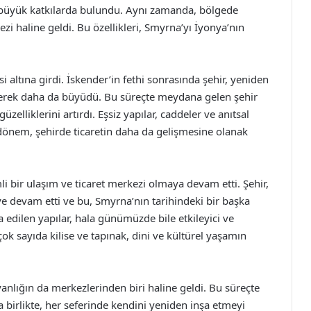
e büyük katkılarda bulundu. Aynı zamanda, bölgede
zi haline geldi. Bu özellikleri, Smyrna’yı İyonya’nın
 altına girdi. İskender’in fethi sonrasında şehir, yeniden
çirerek daha da büyüdü. Bu süreçte meydana gelen şehir
elliklerini artırdı. Eşsiz yapılar, caddeler ve anıtsal
bu dönem, şehirde ticaretin daha da gelişmesine olanak
ir ulaşım ve ticaret merkezi olmaya devam etti. Şehir,
 devam etti ve bu, Smyrna’nın tarihindeki bir başka
dilen yapılar, hala günümüzde bile etkileyici ve
ok sayıda kilise ve tapınak, dini ve kültürel yaşamın
yanlığın da merkezlerinden biri haline geldi. Bu süreçte
la birlikte, her seferinde kendini yeniden inşa etmeyi