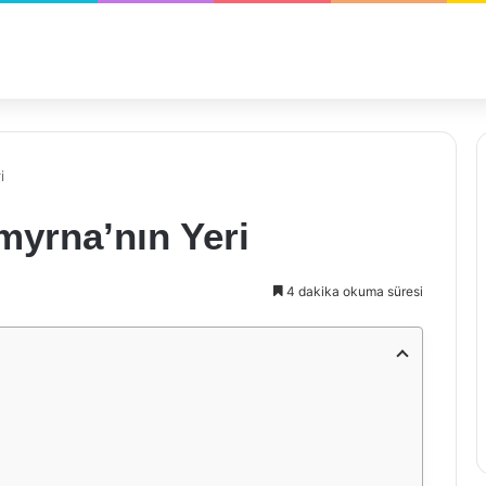
i
myrna’nın Yeri
4 dakika okuma süresi