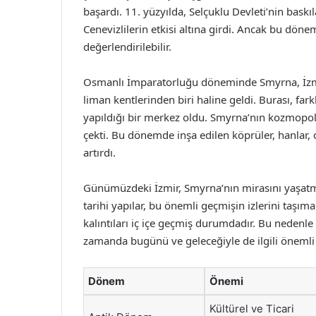
başardı. 11. yüzyılda, Selçuklu Devleti’nin baskı
Cenevizlilerin etkisi altına girdi. Ancak bu döne
değerlendirilebilir.
Osmanlı İmparatorluğu döneminde Smyrna, İzmir
liman kentlerinden biri haline geldi. Burası, fark
yapıldığı bir merkez oldu. Smyrna’nın kozmopolit
çekti. Bu dönemde inşa edilen köprüler, hanlar, ca
artırdı.
Günümüzdeki İzmir, Smyrna’nın mirasını yaşatma
tarihi yapılar, bu önemli geçmişin izlerini taşı
kalıntıları iç içe geçmiş durumdadır. Bu nedenle 
zamanda bugünü ve geleceğiyle de ilgili önemli 
Dönem
Önemi
Kültürel ve Ticari