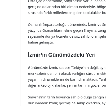
Orta Çağ döneminde, Smyrna’nın varlığı daha da 
geçiş noktalarından biri olması nedeniyle, bölgede
sırasında farklı milletlerden gelen topluluklar 
Osmanlı İmparatorluğu döneminde, İzmir ve Smy
yüzyılda Osmanlıların eline geçen Smyrna, zengi
sayesinde dünya ticaretinde söz sahibi olan şehir
haline gelmiştir.
İzmir’in Günümüzdeki Yeri
Günümüzde İzmir, sadece Türkiye’nin değil, ay
merkezlerinden biri olarak varlığını sürdürmekte
yaşamın dinamiklerini de barındırmaktadır. Tarihi
diğer arkeolojik alanlar, şehrin tarihini gözler ö
Smyrna’nın tarih boyunca sahip olduğu zengin 
durumdadır. İzmir, geçmişine sahip çıkarken, ay