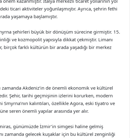
önem kazanmıştır. İtalya merkezli ticaret yollarının yol
ki ticari aktiviteler yoğunlaşmıştır. Ayrıca, şehrin fethi
burada yaşamaya başlamıştır.
rna şehirleri büyük bir dönüşüm sürecine girmiştir. 15.
nliği ve kozmopolit yapısıyla dikkat çekmiştir. Limanı
, birçok farklı kültürün bir arada yaşadığı bir merkez
nı zamanda Akdeniz’in de önemli ekonomik ve kültürel
dir. Şehir, tarihi geçmişinin izlerini korurken, modern
 Smyrna’nın kalıntıları, özellikle Agora, eski tiyatro ve
nüne seren önemli yapılar arasında yer alır.
miras, günümüzde İzmir’in simgesi haline gelmiş
nı zamanda gelecek kuşaklar için bu kültürel zenginliği