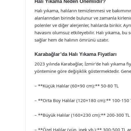
Halı Yıkama Neden Önemlidir?
Halı yıkama, halıların temizlenmesi ve bakımının 
alanlarından birinde bulunur ve zamanla kirlenir.
polenler ve diğer alerjenler, halılarda birikir. 
havasını olumsuz etkileyebilir. Halı yıkama, bu 
sağlar hem de halının ömrünü uzatır.
Karabağlar’da Halı Yıkama Fiyatları
2023 yılında Karabağlar, İzmir’de halı yıkama fiy
yöntemine göre değişiklik göstermektedir. Genel 
– **Küçük Halılar (60×90 cm):** 50-80 TL
– **Orta Boy Halılar (120×180 cm):** 100-150 
– **Büyük Halılar (160×230 cm):** 200-300 TL
– **Özel Halılar (yün, ipek vb.):** 300-500 TL ar