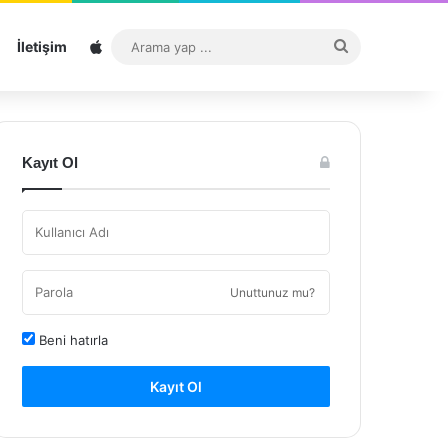
Sitemap
Arama
İletişim
yap
...
Kayıt Ol
Unuttunuz mu?
Beni hatırla
Kayıt Ol