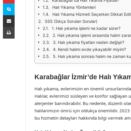
Karabağlar'da Halı Yıkama Fiyatları
Skype
Halı Yıkama Yöntemleri
Halı Yıkama Hizmeti Seçerken Dikkat Edi
E-Posta ile paylaş
SSS (Sıkça Sorulan Sorular)
Yazdır
1. Halı yıkama işlemi ne kadar sürer?
2. Halı yıkama işlemi sırasında halım zar
3. Halı yıkama fiyatları neden değişir?
4. Kendi halımı evde yıkayabilir miyim?
5. Halı yıkama sonrası halım ne zaman ku
Karabağlar İzmir’de Halı Yıkam
Halı yıkama, evlerimizin en önemli unsurlarından b
Halılar, evlerimizi süsleyen ve konfor sağlayan u
alerjenler barındırabilir. Bu nedenle, düzenli o
halılarımızın ömrü için oldukça önemlidir. 2023 yı
bu hizmetin detayları hakkında bilgi vermek am