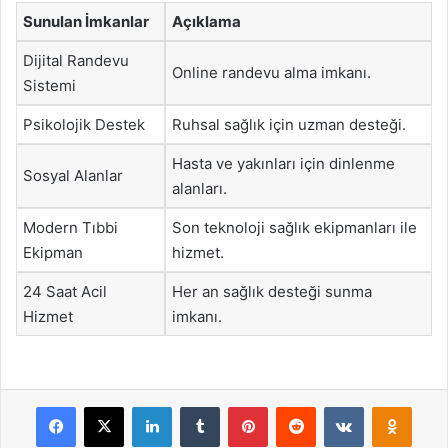
Sunulan İmkanlar
Açıklama
Dijital Randevu
Online randevu alma imkanı.
Sistemi
Psikolojik Destek
Ruhsal sağlık için uzman desteği.
Hasta ve yakınları için dinlenme
Sosyal Alanlar
alanları.
Modern Tıbbi
Son teknoloji sağlık ekipmanları ile
Ekipman
hizmet.
24 Saat Acil
Her an sağlık desteği sunma
Hizmet
imkanı.
Facebook
X
LinkedIn
Tumblr
Pinterest
Reddit
VKontakte
Odnok