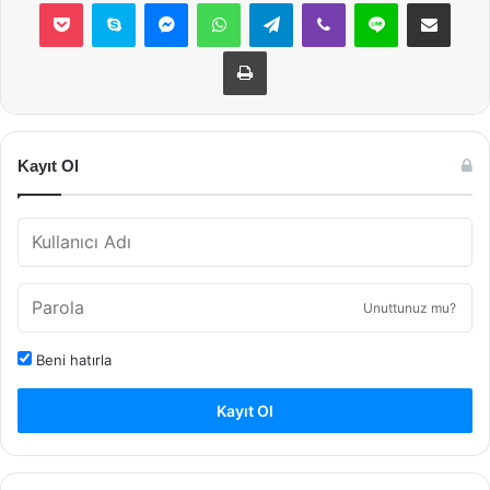
Pocket
Skype
Messenger
WhatsApp
Telegram
Viber
Line
E-Posta ile payla
Yazdır
Kayıt Ol
Unuttunuz mu?
Beni hatırla
Kayıt Ol