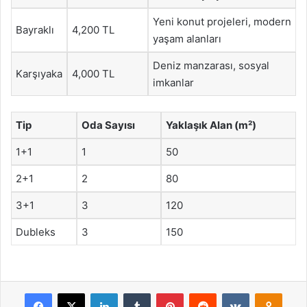
Yeni konut projeleri, modern
Bayraklı
4,200 TL
yaşam alanları
Deniz manzarası, sosyal
Karşıyaka
4,000 TL
imkanlar
Tip
Oda Sayısı
Yaklaşık Alan (m²)
1+1
1
50
2+1
2
80
3+1
3
120
Dubleks
3
150
Facebook
X
LinkedIn
Tumblr
Pinterest
Reddit
VKontakte
Odnok