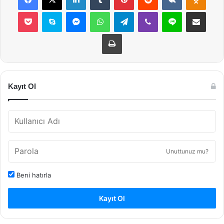
Pocket
Skype
Messenger
WhatsApp
Telegram
Viber
Line
E-Posta ile payla
Yazdır
Kayıt Ol
Unuttunuz mu?
Beni hatırla
Kayıt Ol