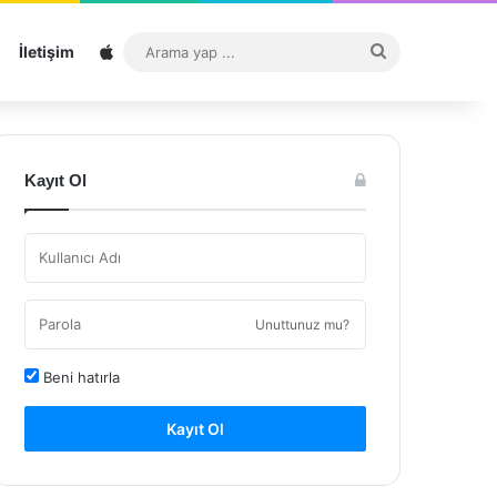
Sitemap
Arama
İletişim
yap
...
Kayıt Ol
Unuttunuz mu?
Beni hatırla
Kayıt Ol