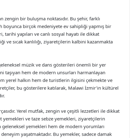
 zengin bir buluşma noktasıdır. Bu şehir, farklı
arih boyunca birçok medeniyete ev sahipliği yapmış bir
, tarihi yapıları ve canlı sosyal hayatı ile dikkat
ği ve sıcak kanlılığı, ziyaretçilerin kalbini kazanmakta
 geleneksel müzik ve dans gösterileri önemli bir yer
erini taşıyan hem de modern unsurları harmanlayan
em yerel halkın hem de turistlerin ilgisini çekmekte ve
etçiler, bu gösterilere katılarak, Malawi İzmir’in kültürel
ır.
ıdır. Yerel mutfak, zengin ve çeşitli lezzetleri ile dikkat
et yemekleri ve taze sebze yemekleri, ziyaretçilerin
hem geleneksel yemekleri hem de modern yorumları
k deneyim yaşatmaktadır. Bu yemekler, sadece damak