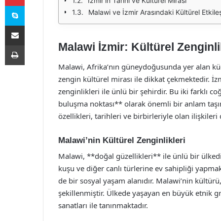
İzmir'in Tarihi ve Kültürel Mirası
Skype
Malawi ve İzmir Arasındaki Kültürel Etkile
E-Posta ile paylaş
Malawi İzmir: Kültürel Zenginl
Yazdır
Malawi, Afrika’nın güneydoğusunda yer alan küçük
zengin kültürel mirası ile dikkat çekmektedir. İzm
zenginlikleri ile ünlü bir şehirdir. Bu iki farklı 
buluşma noktası** olarak önemli bir anlam taşı
özellikleri, tarihleri ve birbirleriyle olan ilişkileri
Malawi’nin Kültürel Zenginlikleri
Malawi, **doğal güzellikleri** ile ünlü bir ülke
kuşu ve diğer canlı türlerine ev sahipliği yapma
de bir sosyal yaşam alanıdır. Malawi’nin kültürü
şekillenmiştir. Ülkede yaşayan en büyük etnik g
sanatları ile tanınmaktadır.