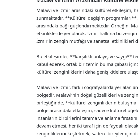
Malawi ve İzmir Arasındaki Kültürel Etkil
Malawi ve İzmir arasındaki kültürel etkileşim, her
sunmaktadır. **Kültürel değişim programları**, sa
arasındaki bağı güçlendirmektedir. Örneğin, Mal
etkinliklerde yer alarak, İzmir halkına bu zengin
İzmir’in zengin mutfağı ve sanatsal etkinlikleri
Bu etkileşimler, **karşılıklı anlayış ve saygı** te
kabul ederek, ortak bir zemin bulma çabası içi
kültürel zenginliklerini daha geniş kitlelere ulaş
Malawi ve İzmir, farklı coğrafyalarda yer alan anc
bölgedir. Malawi’nin doğal güzellikleri ve zengin kü
birleştiğinde, **kültürel zenginliklerin buluşma
bölge arasındaki etkileşim, sadece kültürel öğel
insanların birbirlerini tanıma ve anlama fırsatın
devam etmesi, her iki taraf için de faydalı olaca
zenginliklerini keşfetmek, sadece bireyler için d