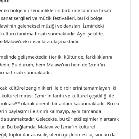
eşim
 iki bölgenin zenginliklerini birbirine tanıtma fırsatı
nat sergileri ve müzik festivalleri, bu iki bölge
awi’nin geleneksel müziği ve dansları, İzmir’deki
 kültürü tanıtma fırsatı sunmaktadır. Aynı şekilde,
 de Malawi’deki insanlara ulaşmaktadır.
melinde gelişmektedir. Her iki kültür de, farklılıklarını
ndedir. Bu durum, hem Malawi’nin hem de İzmir’in
tırma fırsatı sunmaktadır.
ak kültürel zenginlikleri ile birbirlerini tamamlayan iki
ltürel mirası, İzmir’in tarihi ve kültürel çeşitliliği ile
 noktası** olarak önemli bir anlam kazanmaktadır. Bu iki
erin paylaşımı ile sınırlı kalmayıp, aynı zamanda
ı da sunmaktadır. Gelecekte, bu tür etkileşimlerin artarak
ktır. Bu bağlamda, Malawi ve İzmir’in kültürel
eğil, toplumlar arası ilişkilerin güçlenmesi açısından da