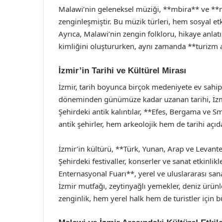
Malawi’nin geleneksel müziği, **mbira** ve **
zenginleşmiştir. Bu müzik türleri, hem sosyal etk
Ayrıca, Malawi’nin zengin folkloru, hikaye anlatı
kimliğini oluştururken, aynı zamanda **turizm a
İzmir’in Tarihi ve Kültürel Mirası
İzmir, tarih boyunca birçok medeniyete ev sahip
döneminden günümüze kadar uzanan tarihi, İzmir
Şehirdeki antik kalıntılar, **Efes, Bergama ve S
antik şehirler, hem arkeolojik hem de tarihi açı
İzmir’in kültürü, **Türk, Yunan, Arap ve Levante
Şehirdeki festivaller, konserler ve sanat etkinlikl
Enternasyonal Fuarı**, yerel ve uluslararası sanat
İzmir mutfağı, zeytinyağlı yemekler, deniz ürünl
zenginlik, hem yerel halk hem de turistler için 