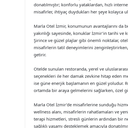
donatılmıştır; konforlu yataklardan, hızlı inter
misafirler, ihtiyaç duydukları her şeye kolayca ula
Marla Otel İzmir, konumunun avantajlarını da bü
yakınlığı sayesinde, konuklar İzmir’in tarihi ve kü
Şirince ve güzel plajlar gibi önemli noktalar, ot
misafirlerin tatil deneyimlerini zenginleştirirke
getirir.
Otelde sunulan restoranda, yerel ve uluslararası 
seçenekleri ile her damak zevkine hitap eden men
ise güne enerjik başlamanın en güzel yoludur. R
ortamda bir araya gelmelerini sağlarken, özel g
Marla Otel İzmir’de misafirlerine sunduğu hizme
wellness alanı, misafirlerin rahatlamaları ve ye
terapi hizmetleri, stresli günlerin ardından bir n
sağlıklı yaşamı desteklemek amacıyla donatılmışt