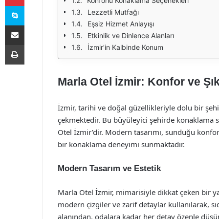
Konforlu Konaklama Seçenekleri
Skype
Lezzetli Mutfağı
Eşsiz Hizmet Anlayışı
E-Posta ile paylaş
Etkinlik ve Dinlence Alanları
Yazdır
İzmir’in Kalbinde Konum
Marla Otel İzmir: Konfor ve Şı
İzmir, tarihi ve doğal güzellikleriyle dolu bir şehi
çekmektedir. Bu büyüleyici şehirde konaklama s
Otel İzmir’dir. Modern tasarımı, sunduğu konfor
bir konaklama deneyimi sunmaktadır.
Modern Tasarım ve Estetik
Marla Otel İzmir, mimarisiyle dikkat çeken bir 
modern çizgiler ve zarif detaylar kullanılarak, sı
alanından, odalara kadar her detay özenle düşü