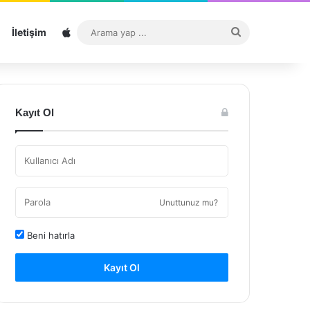
Sitemap
Arama
İletişim
yap
...
Kayıt Ol
Unuttunuz mu?
Beni hatırla
Kayıt Ol