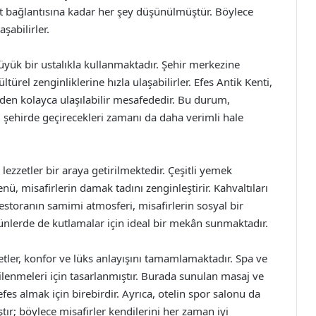
net bağlantısına kadar her şey düşünülmüştür. Böylece
şabilirler.
yük bir ustalıkla kullanmaktadır. Şehir merkezine
ltürel zenginliklerine hızla ulaşabilirler. Efes Antik Kenti,
elden kolayca ulaşılabilir mesafededir. Bu durum,
n, şehirde geçirecekleri zamanı da daha verimli hale
lezzetler bir araya getirilmektedir. Çeşitli yemek
ü, misafirlerin damak tadını zenginleştirir. Kahvaltıları
estoranın samimi atmosferi, misafirlerin sosyal bir
ünlerde de kutlamalar için ideal bir mekân sunmaktadır.
tler, konfor ve lüks anlayışını tamamlamaktadır. Spa ve
nilenmeleri için tasarlanmıştır. Burada sunulan masaj ve
efes almak için birebirdir. Ayrıca, otelin spor salonu da
ır; böylece misafirler kendilerini her zaman iyi