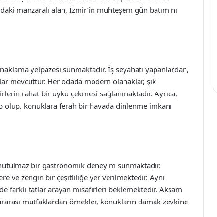
atındaki manzaralı alan, İzmir’in muhteşem gün batımını
 konaklama yelpazesi sunmaktadır. İş seyahati yapanlardan,
alar mevcuttur. Her odada modern olanaklar, şık
irlerin rahat bir uyku çekmesi sağlanmaktadır. Ayrıca,
ip olup, konuklara ferah bir havada dinlenme imkanı
unutulmaz bir gastronomik deneyim sunmaktadır.
re ve zengin bir çeşitliliğe yer verilmektedir. Aynı
e farklı tatlar arayan misafirleri beklemektedir. Akşam
lararası mutfaklardan örnekler, konukların damak zevkine