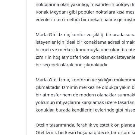
noktalarına olan yakınlığı, misafirlerin bölgeyi
Konak Meydanı gibi popüler noktalara kısa mesaf
edenlerin tercih ettiği bir mekan haline gelmiştir
Marla Otel İzmir, konfor ve şıklığı bir arada suna
isteyenler için ideal bir konaklama adresi olmakt
hizmeti ve merkezi konumuyla öne çıkan bu otel
İzmir’in hoş atmosferinde konaklamak isteyenler
bir seçenek olarak öne çıkmaktadır.
Marla Otel İzmir, konforun ve şıklığın mükemme
çıkmaktadır. İzmir’in merkezine oldukça yakın bi
bir atmosfer hem de modern olanaklar sunmaktadı
yolcunun ihtiyaçlarını karşılamak üzere tasarlanm
konuklar, burada kendilerini evlerinde gibi hisse
Otelin tasarımında, ferahlık ve estetik ön plandad
Otel İzmir, herkesin hoşuna gidecek bir ortam s