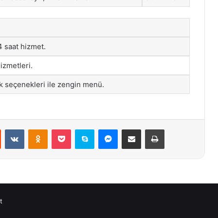
4 saat hizmet.
izmetleri.
ak seçenekleri ile zengin menü.
st
Reddit
VKontakte
Odnoklassniki
Pocket
Skype
Messenger
E-Posta ile paylaş
Yazdır
t