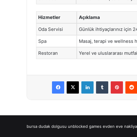
Hizmetler
Açıklama
Oda Servisi
Günlük ihtiyaçlarınız için 2
Spa
Masaj, terapi ve wellness h
Restoran
Yerel ve uluslararası mutf
Facebook
X
LinkedIn
Tumblr
Pintere
bursa dudak dolgusu
unblocked games
evden eve nakliya