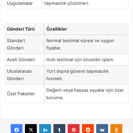
Uygulamalar
taşımacılık çözümleri.
Gönderi Türü
Özellikler
Standart
Normal teslimat süresi ve uygun
Gönderi
fiyatlar.
Aceli Gönderi
Hızlı teslimat için öncelikli işlem.
Uluslararası
Yurt dışına güvenli taşımacılık
Gönderi
hizmeti.
Değerli veya hassas eşyalar için özel
Özel Paketler
koruma.
Facebook
X
LinkedIn
Tumblr
Pinterest
Reddit
VKontakte
Odnok