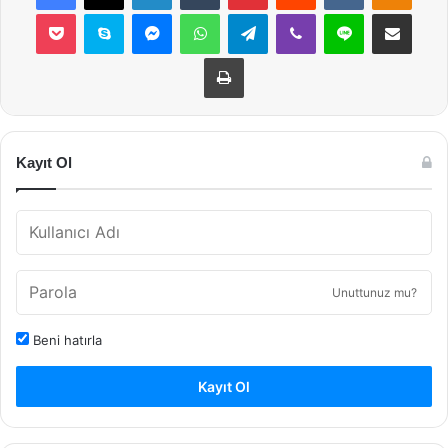
Pocket
Skype
Messenger
WhatsApp
Telegram
Viber
Line
E-Posta ile payla
Yazdır
Kayıt Ol
Unuttunuz mu?
Beni hatırla
Kayıt Ol